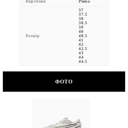
Виробник
Puma
37
37.5
38
38.5
39
40
Розмір
40.5
41
42
42.5
43
44
44.5
ФОТО