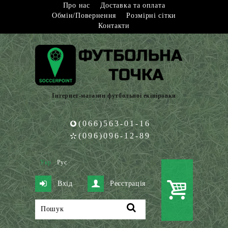
Про нас
Доставка та оплата
Обмін/Повернення
Розмірні сітки
Контакти
Інтернет-магазин футбольної екіпіровки
(066)563-01-16
(096)096-12-89
Укр
Рус
Вхід
Реєстрація