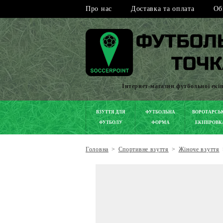
Про нас
Доставка та оплата
Об
Інтернет-магазин футбольної екі
ВЗУТТЯ ДЛЯ
ФУТБОЛЬНА
ВОРОТАРСЬ
ФУТБОЛУ
ФОРМА
ЕКІПІРОВК
Головна
>
Спортивне взуття
>
Жіноче взуття