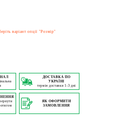
еріть варіант опції "Розмір"
ІНАЛ
ДОСТАВКА ПО
інальна
УКРАЇНІ
я
термін доставки 1-3 дні
РНЕННЯ
вернути
ЯК ОФОРМИТИ
ротягом
ЗАМОВЛЕННЯ