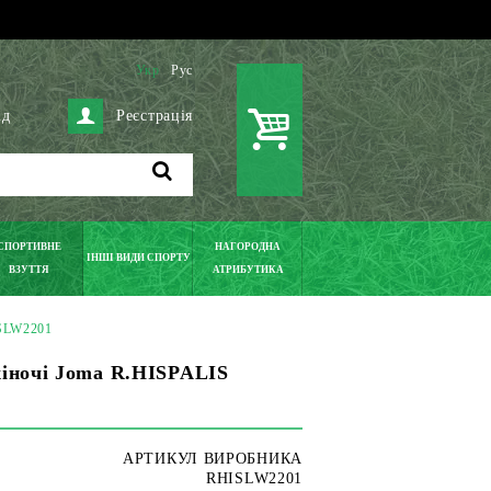
Укр
Рус
ід
Реєстрація
СПОРТИВНЕ
НАГОРОДНА
ІНШІ ВИДИ СПОРТУ
ВЗУТТЯ
АТРИБУТИКА
ISLW2201
жіночі Joma R.HISPALIS
АРТИКУЛ ВИРОБНИКА
RHISLW2201