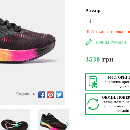
Розмір
41
Щоб замовити товар об
Таблиця Розмірів
3538
грн
100% ОРИГ
виключно ориг
продукці
Поділитись:
ОБМІН, ПОВЕ
товар можна по
або обміняти п
14 днів