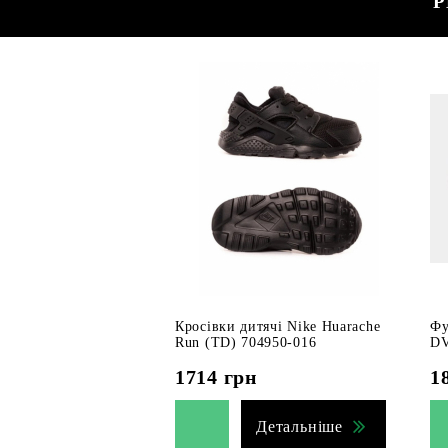
Р
Кросівки дитячі Nike Huarache
Фу
Run (TD) 704950-016
DV
1714
грн
1
Детальніше