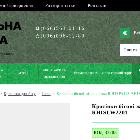
мін/Повернення
Розмірні сітки
Контакти
(066)563-01-16
Вх
(096)096-12-89
піровки
КА
АКСЕСУАРИ ТА
М'ЯЧІ
ТЕРМОБІЛИЗНА
СПОРТИВНИЙ ОДЯГ
А
ОБЛАДНАННЯ
>
Кросівки для бігу
>
Joma
>
Кросівки бігові жіночі Joma R.HISPALIS RH
Кросівки бігові 
RHISLW2201
КОД 33708