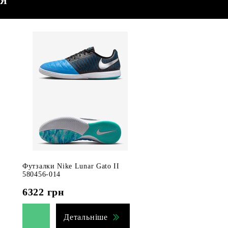
СЯ
Футзалки Nike Lunar Gato II
580456-014
6322
грн
Детальніше