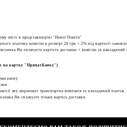
ому місті в представництві "Нової Пошти".
еного платежу комісію в розмірі 20 грн + 2% від вартості замовл
евізника Ви оплачуєте вартість доставки + комісію за накладений 
в на картку "ПриватБанку")
 магазину.
илин.
омісії яку вираховує транспортна компанія за накладений платіж.
ізника Ви сплачуєте тільки вартісь доставки.