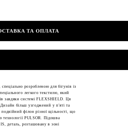
ОСТАВКА ТА ОПЛАТА
спеціально розробленою для бігунів із
спеціального легкого текстилю, який
швів завдяки системі FLEXSHIELD. Ця
 Дизайн більш узгоджений у п'яті та
подвійний філон різної щільності, що
гою технології PULSOR. Підошва
S, деталь, розташовану в зоні