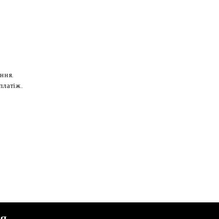
ення.
платіж.