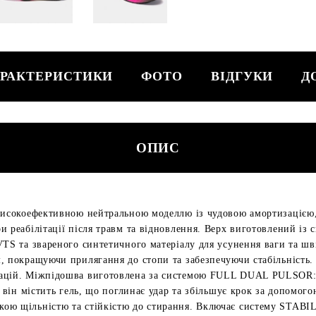
РАКТЕРИСТИКИ
ФОТО
ВІДГУКИ
Д
ОПИС
високоефективною нейтральною моделлю із чудовою амортизацією, 
 реабілітації після травм та відновлення. Верх виготовлений із 
VTS та звареного синтетичного матеріалу для усунення ваги та 
, покращуючи прилягання до стопи та забезпечуючи стабільність.
мацій. Міжпідошва виготовлена за системою FULL DUAL PULSOR: 
, він містить гель, що поглинає удар та збільшує крок за допомо
ою щільністю та стійкістю до стирання. Включає систему STABILI