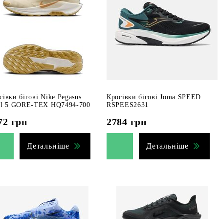
сівки бігові Nike Pegasus
Кросівки бігові Joma SPEED
il 5 GORE-TEX HQ7494-700
RSPEES2631
72
грн
2784
грн
Детальніше
Детальніше