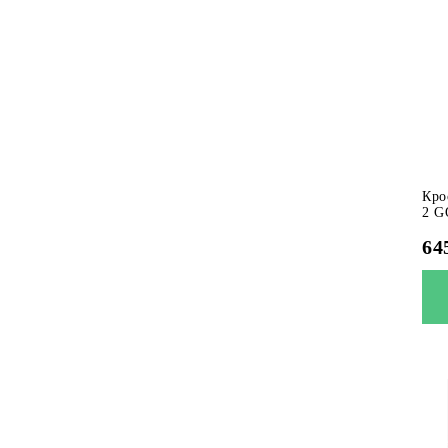
Кро
2 G
64