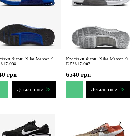
сівки бігові Nike Metcon 9
Кросівки бігові Nike Metcon 9
617-008
DZ2617-002
40
грн
6540
грн
Детальніше
Детальніше