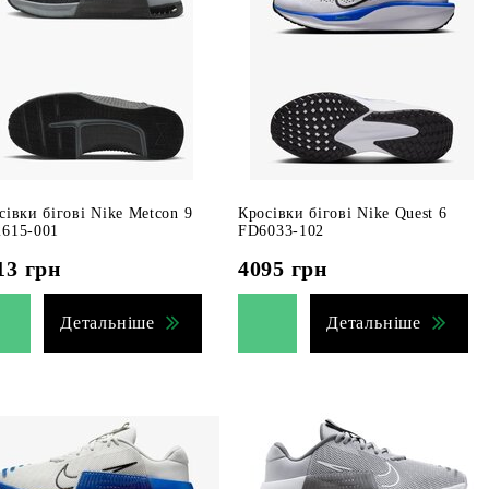
сівки бігові Nike Metcon 9
Кросівки бігові Nike Quest 6
615-001
FD6033-102
13
грн
4095
грн
Детальніше
Детальніше