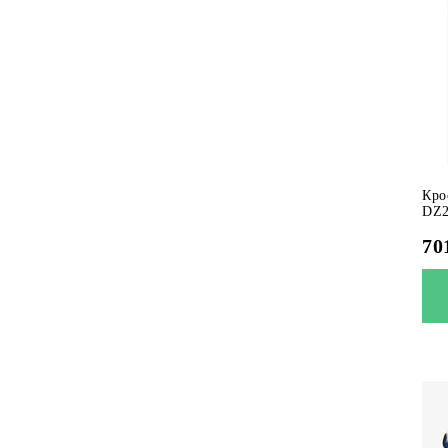
Кро
DZ2
70