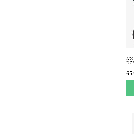
Кро
DZ2
65