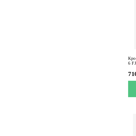
Кро
6 F
71