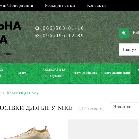
мін/Повернення
Розмірні сітки
Контакти
(066)563-01-16
Вх
(096)096-12-89
піровки
КА
АКСЕСУАРИ ТА
М'ЯЧІ
ТЕРМОБІЛИЗНА
СПОРТИВНИЙ ОДЯГ
А
ОБЛАДНАННЯ
я
>
Кросівки для бігу
ОСІВКИ ДЛЯ БІГУ NIKE
Новинки
(117 товарів)