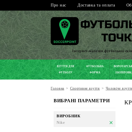
Про нас
Доставка та оплата
Об
Інтернет-магазин футбольної екі
ВЗУТТЯ ДЛЯ
ФУТБОЛЬНА
ВОРОТАРСЬ
ФУТБОЛУ
ФОРМА
ЕКІПІРОВК
Головна
>
Спортивне взуття
>
Чоловіче взутт
ВИБРАНІ ПАРАМЕТРИ
КР
ВИРОБНИК
Nike