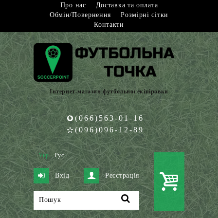
Про нас
Доставка та оплата
Обмін/Повернення
Розмірні сітки
Контакти
Інтернет-магазин футбольної екіпіровки
(066)563-01-16
(096)096-12-89
Укр
Рус
Вхід
Реєстрація