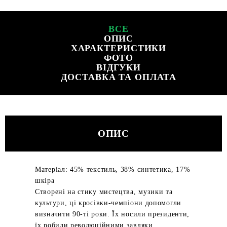
ВСЕ
ОПИС
ХАРАКТЕРИСТИКИ
ФОТО
ВІДГУКИ
ДОСТАВКА ТА ОПЛАТА
ОПИС
Матеріал: 45% текстиль, 38% синтетика, 17%
шкіра
Створені на стику мистецтва, музики та
культури, ці кросівки-чемпіони допомогли
визначити 90-ті роки. Їх носили президенти,
їх робили революційними завдяки