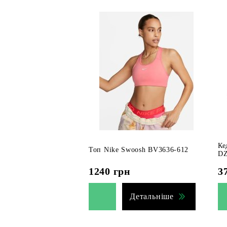
Ке
Топ Nike Swoosh BV3636-612
DZ
1240
грн
3
Детальніше