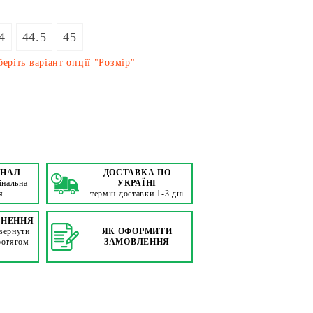
4
44.5
45
еріть варіант опції "Розмір"
ІНАЛ
ДОСТАВКА ПО
інальна
УКРАЇНІ
я
термін доставки 1-3 дні
РНЕННЯ
вернути
ЯК ОФОРМИТИ
ротягом
ЗАМОВЛЕННЯ