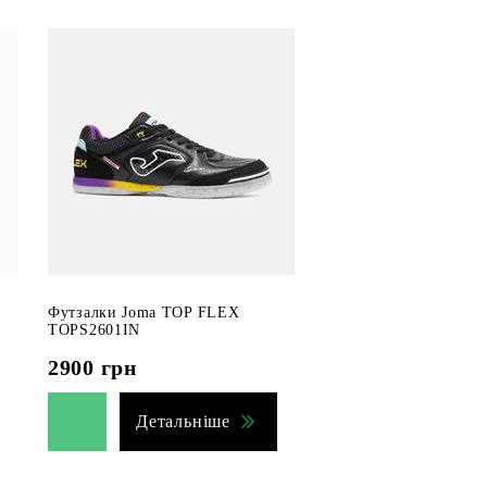
Футзалки Joma TOP FLEX
TOPS2601IN
2900
грн
Детальніше