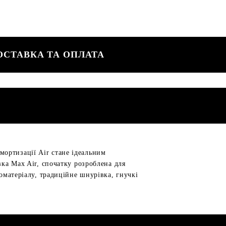
ОСТАВКА ТА ОПЛАТА
ортизації Air стане ідеальним
вка Max Air, спочатку розроблена для
оматеріалу, традиційне шнурівка, гнучкі