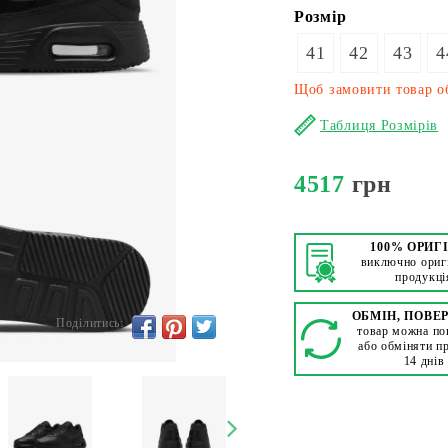
Розмір
41
42
43
4
Щоб замовити товар об
Таблиця Розмірів
4517
грн
100% ОРИГ
виключно ориг
продукці
ОБМІН, ПОВЕ
Поділитись:
товар можна по
або обміняти п
14 днів