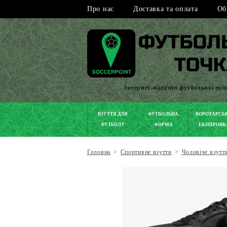
Про нас
Доставка та оплата
Об
Інтернет-магазин футбольної екі
ВЗУТТЯ ДЛЯ
ФУТБОЛЬНА
ВОРОТАРСЬ
ФУТБОЛУ
ФОРМА
ЕКІПІРОВК
Головна
>
Спортивне взуття
>
Чоловіче взутт