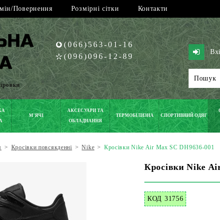
мін/Повернення
Розмірні сітки
Контакти
(066)563-01-16
Вх
(096)096-12-89
піровки
КА
АКСЕСУАРИ ТА
М'ЯЧІ
ТЕРМОБІЛИЗНА
СПОРТИВНИЙ ОДЯГ
А
ОБЛАДНАННЯ
я
>
Кросівки повсякденні
>
Nike
>
Кросівки Nike Air Max SC DH9636-001
Кросівки Nike A
КОД 31756