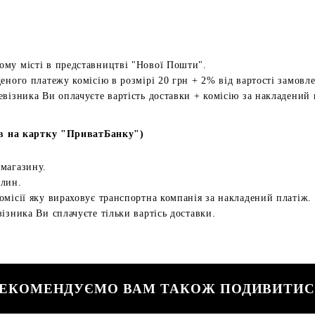
ому місті в представництві "Нової Пошти".
еного платежу комісію в розмірі 20 грн + 2% від вартості замовл
евізника Ви оплачуєте вартість доставки + комісію за накладений 
в на картку "ПриватБанку")
 магазину.
илин.
омісії яку вираховує транспортна компанія за накладений платіж.
ізника Ви сплачуєте тільки вартісь доставки.
ЕКОМЕНДУЄМО ВАМ ТАКОЖ ПОДИВИТИ