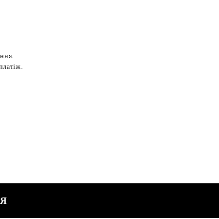
ення.
платіж.
СЯ