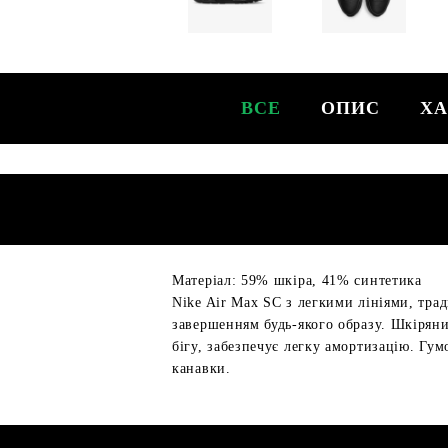
ВСЕ
ОПИС
ХА
Матеріал: 59% шкіра, 41% синтетика
Nike Air Max SC з легкими лініями, тр
завершенням будь-якого образу. Шкіряний
бігу, забезпечує легку амортизацію. Гум
канавки.