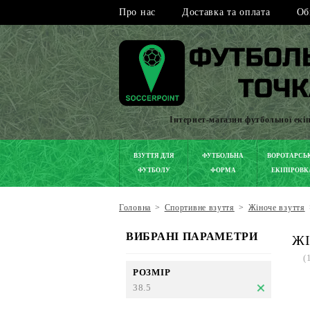
Про нас
Доставка та оплата
Об
Інтернет-магазин футбольної екі
ВЗУТТЯ ДЛЯ
ФУТБОЛЬНА
ВОРОТАРСЬ
ФУТБОЛУ
ФОРМА
ЕКІПІРОВК
Головна
>
Спортивне взуття
>
Жіноче взуття
ВИБРАНІ ПАРАМЕТРИ
ЖІ
(
РОЗМІР
38.5