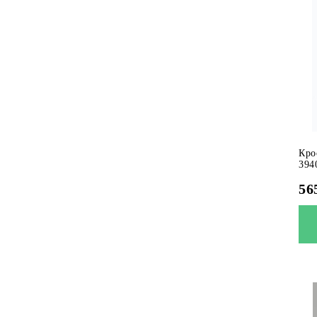
Кро
394
56