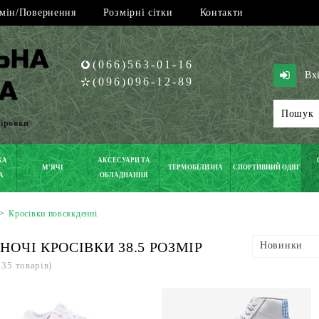
мін/Повернення
Розмірні сітки
Контакти
(066)563-01-16
Вх
(096)096-12-89
піровки
КА
АКСЕСУАРИ ТА
М'ЯЧІ
ТЕРМОБІЛИЗНА
СПОРТИВНИЙ ОДЯГ
А
ОБЛАДНАННЯ
>
Кросівки повсякденні
НОЧІ КРОСІВКИ 38.5 РОЗМІР
Новинки
135 товарів)