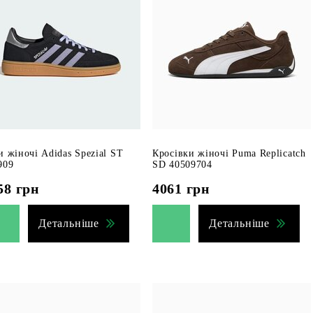
и жіночі Adidas Spezial ST
Кросівки жіночі Puma Replicatch
909
SD 40509704
58
грн
4061
грн
Детальніше
Детальніше