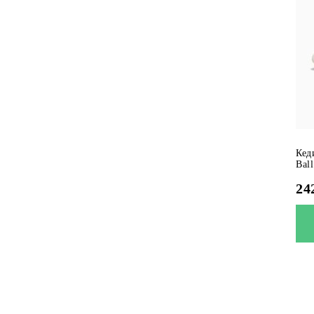
Кед
Bal
24