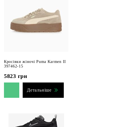
Кросівки жіночі Puma Karmen II
397462-15
5823
грн
Детальніше