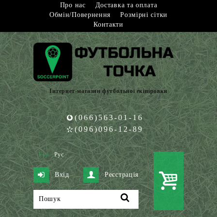
Про нас
Доставка та оплата
Обмін/Повернення
Розмірні сітки
Контакти
Інтернет-магазин футбольної екіпіровки
(066)563-01-16
(096)096-12-89
Укр
Рус
Вхід
Реєстрація