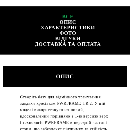
ВСЕ
ОПИС
ХАРАКТЕРИСТИКИ
ФОТО
ВІДГУКИ
ДОСТАВКА ТА ОПЛАТА
ОПИС
Створіть базу для відмінного тренування
завдяки кросівкам PWRFRAME TR 2. У цій
моделі використовуються новий,
вдосконалений порівняно з 1-ю версією верх
і технологія PWRFRAME в передній частині
стопи, що забезпечує підтримку та стійкість