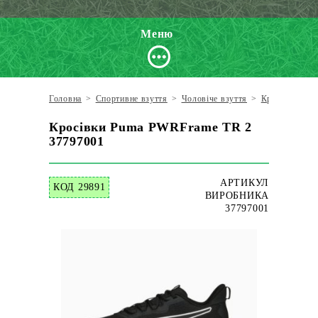
Меню
Головна
>
Спортивне взуття
>
Чоловіче взуття
>
Кросівки пов
Кросівки Puma PWRFrame TR 2
37797001
АРТИКУЛ
КОД 29891
ВИРОБНИКА
37797001