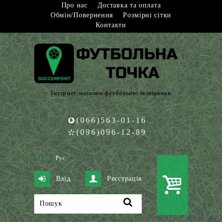
Про нас
Доставка та оплата
Обмін/Повернення
Розмірні сітки
Контакти
Інтернет-магазин футбольної екіпіровки
(066)563-01-16
(096)096-12-89
Укр
Рус
Вхід
Реєстрація