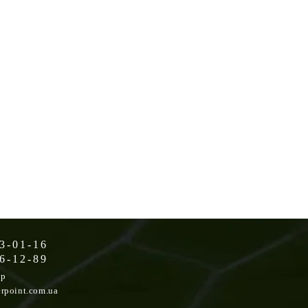
3-01-16
6-12-89
op
rpoint.com.ua