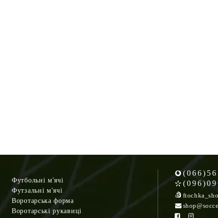
(066)56
Футбольні м'ячі
(096)09
Футзальні м'ячі
ftochka_sh
Воротарська форма
shop@socce
Воротарські рукавиці