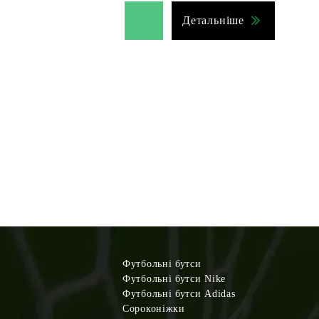
Детальніше
Футбольні бутси
Футбольні бутси Nike
Футбольні бутси Adidas
Сороконіжки