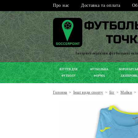
Про нас
Доставка та оплата
Об
Інтернет-магазин футбольної екі
ВЗУТТЯ ДЛЯ
ФУТБОЛЬНА
ВОРОТАРСЬ
ФУТБОЛУ
ФОРМА
ЕКІПІРОВК
Головна
>
Інші види спорту
>
Біг
>
Майки
>