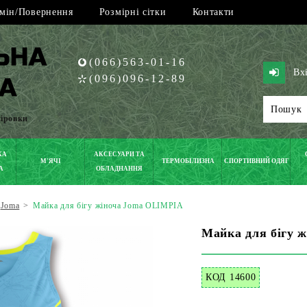
мін/Повернення
Розмірні сітки
Контакти
(066)563-01-16
Вх
(096)096-12-89
піровки
КА
АКСЕСУАРИ ТА
М'ЯЧІ
ТЕРМОБІЛИЗНА
СПОРТИВНИЙ ОДЯГ
А
ОБЛАДНАННЯ
Joma
>
Майка для бігу жіноча Joma OLIMPIA
Майка для бігу 
КОД 14600