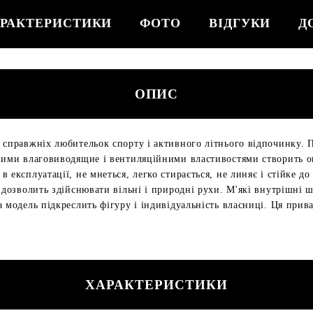
РАКТЕРИСТИКИ
ФОТО
ВІДГУКИ
Д
ОПИС
справжніх любительок спорту і активного літнього відпочинку. По
овими влаговиводящие і вентиляційними властивостями створить о
 експлуатації, не мнеться, легко стирається, не линяє і стійке д
о дозволить здійснювати вільні і природні рухи. М'які внутрішні
а модель підкреслить фігуру і індивідуальність власниці. Ця при
ХАРАКТЕРИСТИКИ