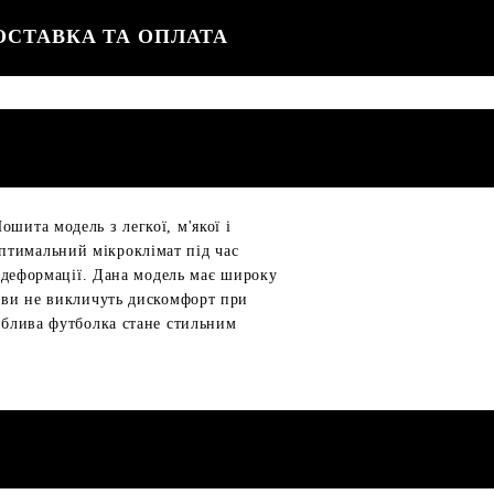
ОСТАВКА ТА ОПЛАТА
шита модель з легкої, м'якої і
птимальний мікроклімат під час
о деформації. Дана модель має широку
 шви не викличуть дискомфорт при
ваблива футболка стане стильним