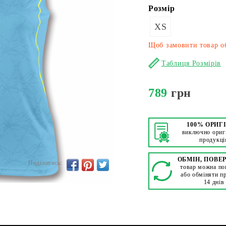
Розмір
XS
Щоб замовити товар об
Таблиця Розмірів
789
грн
100% ОРИГ
виключно ориг
продукці
ОБМІН, ПОВЕ
Поділитись:
товар можна по
або обміняти п
14 днів