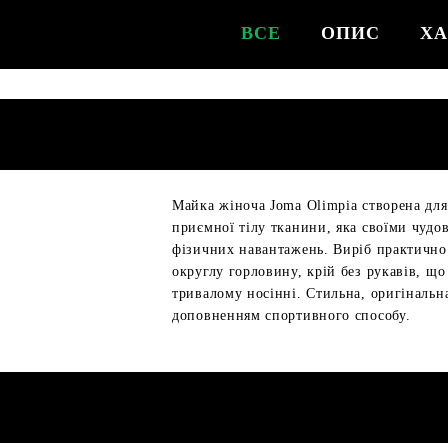
ВСЕ
ОПИС
ХА
Майка жіноча Joma Olimpia створена для 
приємної тілу тканини, яка своїми чуд
фізичних навантажень. Виріб практично в
округлу горловину, крій без рукавів, щ
тривалому носінні. Стильна, оригінальн
доповненням спортивного способу.