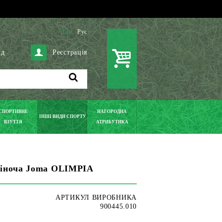
Укр
Рус
ід
Реєстрація
СПОРТИВНЕ
НАГОРОДНА
ІНШІ ВИДИ СПОРТУ
ВЗУТТЯ
АТРИБУТИКА
жіноча Joma OLIMPIA
АРТИКУЛ ВИРОБНИКА
900445.010