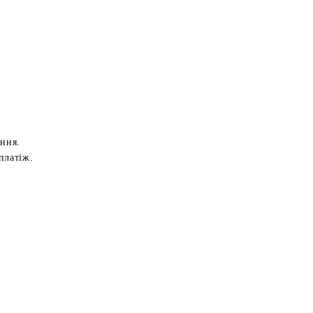
ення.
платіж.