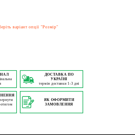
еріть варіант опції "Розмір"
ІНАЛ
ДОСТАВКА ПО
інальна
УКРАЇНІ
я
термін доставки 1-3 дні
РНЕННЯ
вернути
ЯК ОФОРМИТИ
ротягом
ЗАМОВЛЕННЯ