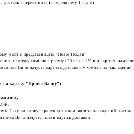
а доставки перевізника (в середньому 1-3 дні).
ому місті в представництві "Нової Пошти".
еного платежу комісію в розмірі 20 грн + 2% від вартості замовл
евізника Ви оплачуєте вартість доставки + комісію за накладений 
в на картку "ПриватБанку")
 магазину.
илин.
омісії яку вираховує транспортна компанія за накладений платіж.
ізника Ви сплачуєте тільки вартісь доставки.