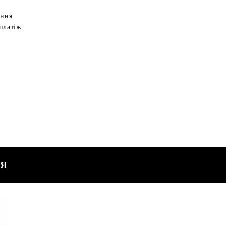
ення.
платіж.
СЯ