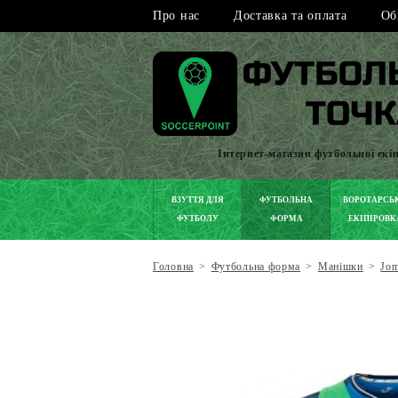
Про нас
Доставка та оплата
Об
Інтернет-магазин футбольної екі
ВЗУТТЯ ДЛЯ
ФУТБОЛЬНА
ВОРОТАРСЬ
ФУТБОЛУ
ФОРМА
ЕКІПІРОВК
Головна
>
Футбольна форма
>
Манішки
>
Jo