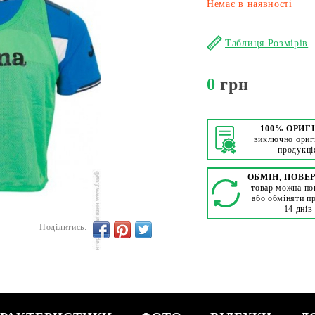
Немає в наявності
Таблиця Розмірів
0
грн
100% ОРИГ
виключно ориг
продукці
ОБМІН, ПОВЕ
товар можна по
або обміняти п
14 днів
Поділитись: