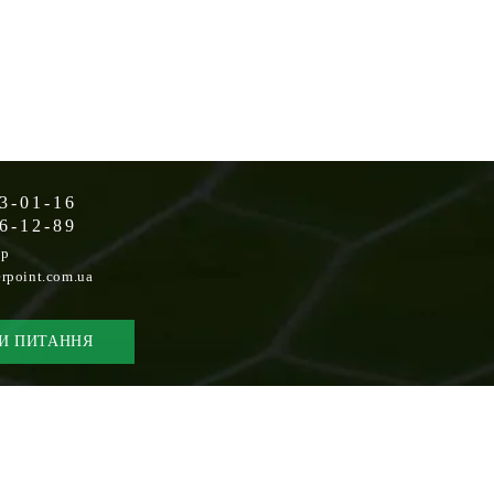
3-01-16
6-12-89
op
rpoint.com.ua
И ПИТАННЯ