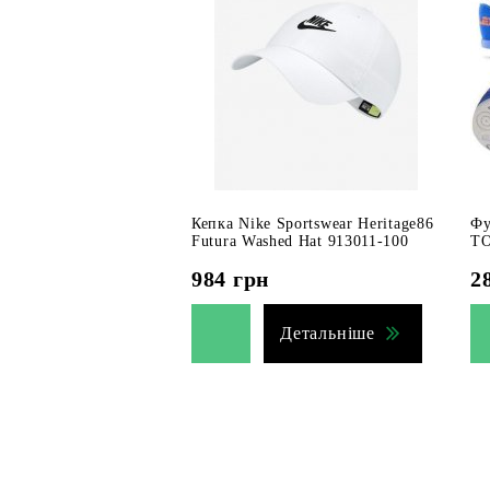
Кепка Nike Sportswear Heritage86
Фу
Futura Washed Hat 913011-100
TO
984
грн
2
Детальніше