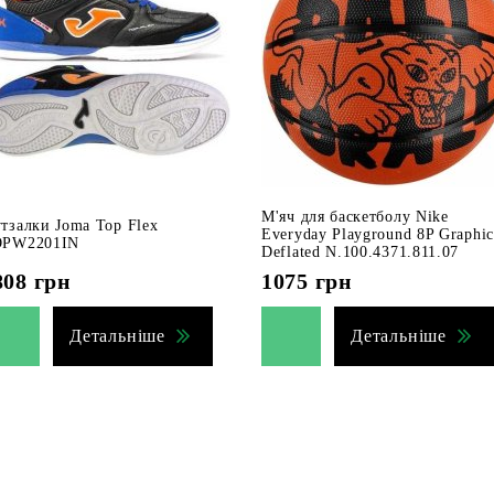
М'яч для баскетболу Nike
тзалки Joma Top Flex
Everyday Playground 8P Graphic
PW2201IN
Deflated N.100.4371.811.07
808
грн
1075
грн
Детальніше
Детальніше