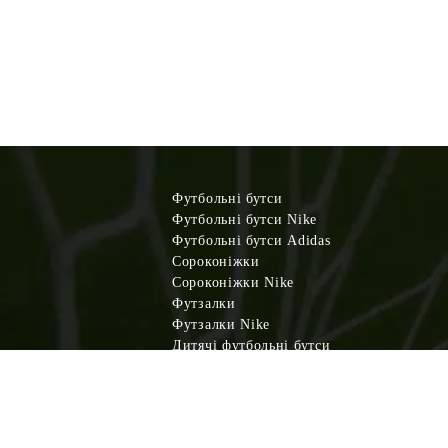
Футбольні бутси
Футбольні бутси Nike
Футбольні бутси Adidas
Сороконіжки
Сороконіжки Nike
Футзалки
Футзалки Nike
Дитячі футбольні бутси
Дитячі сороконіжки
Дитячі футзалки
Футбольна форма