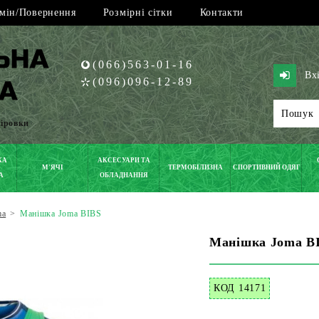
мін/Повернення
Розмірні сітки
Контакти
(066)563-01-16
Вх
(096)096-12-89
піровки
КА
АКСЕСУАРИ ТА
М'ЯЧІ
ТЕРМОБІЛИЗНА
СПОРТИВНИЙ ОДЯГ
А
ОБЛАДНАННЯ
ma
>
Манішка Joma BIBS
Манішка Joma B
КОД 14171