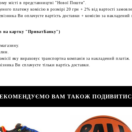
ому місті в представництві "Нової Пошти".
еного платежу комісію в розмірі 20 грн + 2% від вартості замовл
евізника Ви оплачуєте вартість доставки + комісію за накладений 
в на картку "ПриватБанку")
 магазину.
илин.
омісії яку вираховує транспортна компанія за накладений платіж.
ізника Ви сплачуєте тільки вартісь доставки.
ЕКОМЕНДУЄМО ВАМ ТАКОЖ ПОДИВИТИ