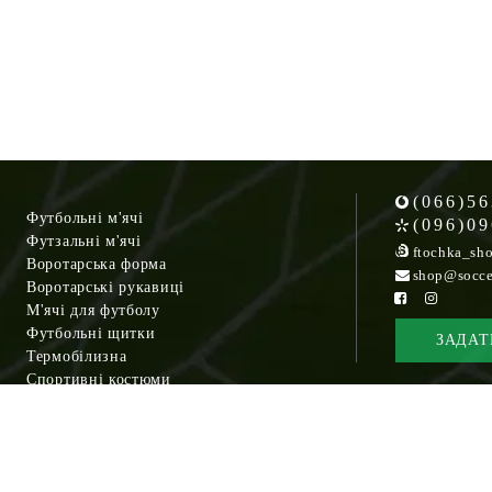
(066)56
Футбольні м'ячі
(096)09
Футзальні м'ячі
ftochka_sh
Воротарська форма
shop@socce
Воротарські рукавиці
М'ячі для футболу
Футбольні щитки
ЗАДАТ
Термобілизна
Спортивні костюми
Кросівки
Спортивні сумки
Рюкзаки