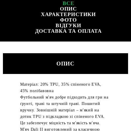
ВСЕ
ОПИС
ХАРАКТЕРИСТИКИ
ФОТО
ВІДГУКИ
ДОСТАВКА ТА ОПЛАТА
ОПИС
Матеріал: 20% TPU, 35% спіненого EVA,
45% полібавовна
Футбольний м'яч добре підходить для гри на
ґрунті, траві та штучній траві. Пошитий
вручну. Зовнішній матеріал – м'який на
дотик TPU з підкладкою зі спіненого EVA.
Це забезпечує міцність та м'якість м'яча.
М'яч Dali II виготовлений за класичною