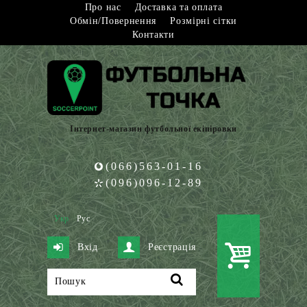
Про нас
Доставка та оплата
Обмін/Повернення
Розмірні сітки
Контакти
Інтернет-магазин футбольної екіпіровки
(066)563-01-16
(096)096-12-89
Укр
Рус
Вхід
Реєстрація