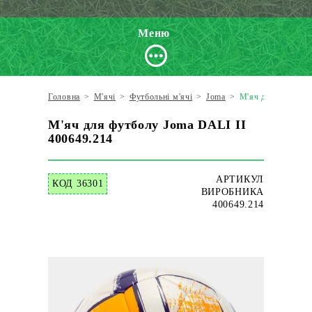
Меню
Головна
>
М'ячі
>
Футбольні м'ячі
>
Joma
>
М'яч для футболу
М'яч для футболу Joma DALI II
400649.214
АРТИКУЛ
КОД 36301
ВИРОБНИКА
400649.214