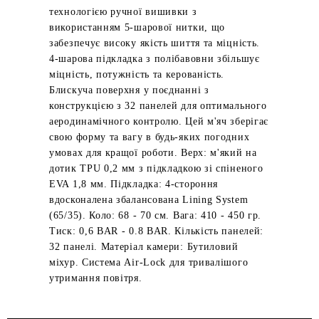
технологією ручної вишивки з
використанням 5-шарової нитки, що
забезпечує високу якість шиття та міцність.
4-шарова підкладка з полібавовни збільшує
міцність, потужність та керованість.
Блискуча поверхня у поєднанні з
конструкцією з 32 панелей для оптимального
аеродинамічного контролю. Цей м'яч зберігає
свою форму та вагу в будь-яких погодних
умовах для кращої роботи. Верх: м'який на
дотик TPU 0,2 мм з підкладкою зі спіненого
EVA 1,8 мм. Підкладка: 4-стороння
вдосконалена збалансована Lining System
(65/35). Коло: 68 - 70 см. Вага: 410 - 450 гр.
Тиск: 0,6 BAR - 0.8 BAR. Кількість панелей:
32 панелі. Матеріал камери: Бутиловий
міхур. Система Air-Lock для тривалішого
утримання повітря.