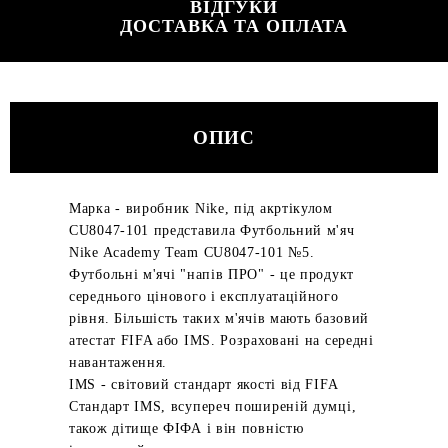
ВІДГУКИ
ДОСТАВКА ТА ОПЛАТА
ОПИС
Марка - виробник Nike, під акртікулом
CU8047-101 представила Футбольний м'яч
Nike Academy Team CU8047-101 №5.
Футбольні м'ячі "напів ПРО" - це продукт
середнього цінового і експлуатаційного
рівня. Більшість таких м'ячів мають базовий
атестат FIFA або IMS. Розраховані на середні
навантаження.
IMS - світовий стандарт якості від FIFA
Стандарт IMS, всупереч поширеній думці,
також дітище ФІФА і він повністю