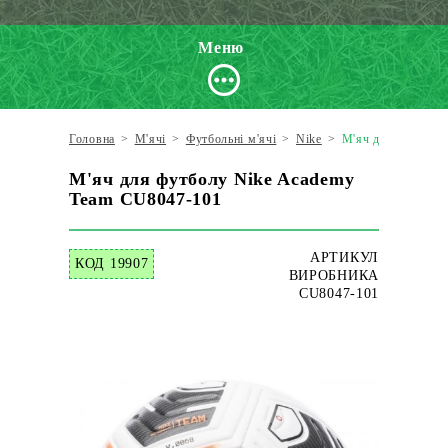
Меню
Головна
>
М'ячі
>
Футбольні м'ячі
>
Nike
>
М'яч для футболу
М'яч для футболу Nike Academy
Team CU8047-101
АРТИКУЛ
КОД 19907
ВИРОБНИКА
CU8047-101