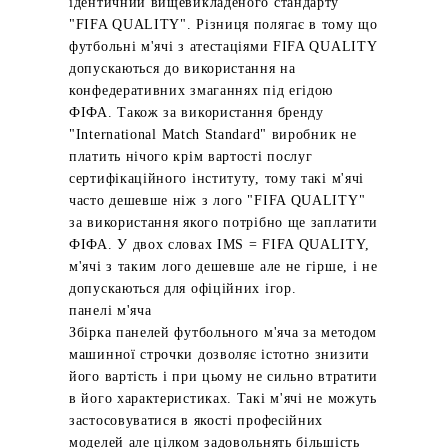
ідентичний вищевикладеного стандарту
"FIFA QUALITY". Різниця полягає в тому що
футбольні м'ячі з атестаціями FIFA QUALITY
допускаються до використання на
конфедеративних змаганнях під егідою
ФІФА. Також за використання бренду
"International Match Standard" виробник не
платить нічого крім вартості послуг
сертифікаційного інституту, тому такі м'ячі
часто дешевше ніж з лого "FIFA QUALITY"
за використання якого потрібно ще заплатити
ФІФА. У двох словах IMS = FIFA QUALITY,
м'ячі з таким лого дешевше але не гірше, і не
допускаються для офіційних ігор.
панелі м'яча
Збірка панелей футбольного м'яча за методом
машинної строчки дозволяє істотно знизити
його вартість і при цьому не сильно втратити
в його характеристиках. Такі м'ячі не можуть
застосовуватися в якості професійних
моделей але цілком задовольнять більшість