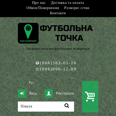
Про нас
Доставка та оплата
Обмін/Повернення
Розмірні сітки
Контакти
Інтернет-магазин футбольної екіпіровки
(066)563-01-16
(096)096-12-89
Укр
Рус
Вхід
Реєстрація