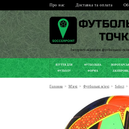
Про нас
Доставка та оплата
Об
Інтернет-магазин футбольної екі
ВЗУТТЯ ДЛЯ
ФУТБОЛЬНА
ВОРОТАРСЬ
ФУТБОЛУ
ФОРМА
ЕКІПІРОВК
Головна
>
М'ячі
>
Футбольні м'ячі
>
Select
>