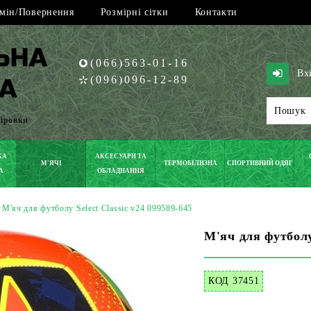
мін/Повернення
Розмірні сітки
Контакти
(066)563-01-16
Вх
(096)096-12-89
піровки
КА
АКСЕСУАРИ ТА
М'ЯЧІ
ТЕРМОБІЛИЗНА
СПОРТИВНИЙ ОДЯГ
А
ОБЛАДНАННЯ
М'яч для футболу Select Classic v24 099589-645
М'яч для футболу 
КОД 37451