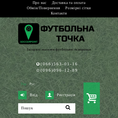
Про нас
Доставка та оплата
Обмін/Повернення
Розмірні сітки
Контакти
Інтернет-магазин футбольної екіпіровки
(066)563-01-16
(096)096-12-89
Укр
Рус
Вхід
Реєстрація