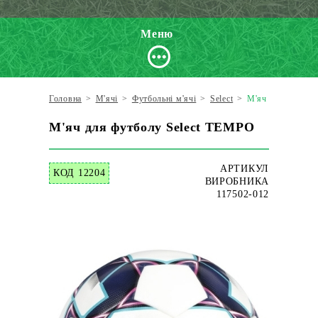
Меню
Головна
>
М'ячі
>
Футбольні м'ячі
>
Select
>
М'яч для футбол
М'яч для футболу Select TEMPO
АРТИКУЛ
КОД 12204
ВИРОБНИКА
117502-012