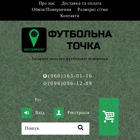
Про нас
Доставка та оплата
Обмін/Повернення
Розмірні сітки
Контакти
Інтернет-магазин футбольної екіпіровки
(066)563-01-16
(096)096-12-89
Укр
Рус
Вхід
Реєстрація