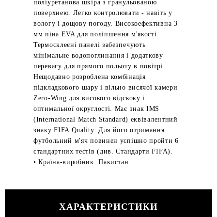
поліуретанова шкіра з гранульованою
поверхнею. Легко контролювати - навіть у
вологу і дощову погоду. Високоефективна 3
мм піна EVA для поліпшення м'якості.
Термосклеєні панелі забезпечують
мінімальне водопоглинання і додаткову
перевагу для прямого польоту в повітрі.
Нещодавно розроблена комбінація
підкладкового шару і вільно висячої камери
Zero-Wing для високого відскоку і
оптимальної округлості. Має знак IMS
(International Match Standard) еквівалентний
знаку FIFA Quality. Для його отримання
футбольний м'яч повинен успішно пройти 6
стандартних тестів (див. Стандарти FIFA).
• Країна-виробник: Пакистан
ХАРАКТЕРИСТИКИ