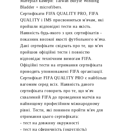
Матеріал камери: Taiwan Butyle Winding
Bladder + microfibers.
Сертифікати FIFA QUALITY PRO, FIFA
QUALITY і IMS присвоюються м'ячам, які
пройшли відповідні тести на якість.
Наявність будь-якого з цих сертифікатів -
показник високої якості футбольного м'яча.
Дані сертифікати свідчать про те, що м'яч
пройшов офіційні тести і повністю
відповідає технічним вимогам FIFA.
Офіційні тести на отримання сертифіката
проводять уповноважені FIFA організації.
Сертифікат FIFA QUALITY PRO є найбільш
вагомим серед всіх. Наявність даного
сертифіката говорить про те, що м'яч
схвалений FIFA до проведення матчів на
найвищому професійним міжнародному
рівні. Тести, які повинен пройти м'яч для
отримання цього сертифіката:
- тест на довжину окружності
- тест на сферичність (округлість)