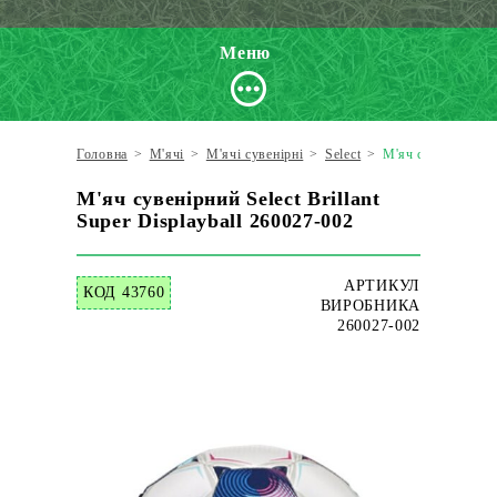
Меню
Головна
>
М'ячі
>
М'ячі сувенірні
>
Select
>
М'яч сувенірний Se
М'яч сувенірний Select Brillant
Super Displayball 260027-002
АРТИКУЛ
КОД 43760
ВИРОБНИКА
260027-002