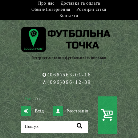
Про нас
Доставка та оплата
Обмін/Повернення
Розмірні сітки
Контакти
Інтернет-магазин футбольної екіпіровки
(066)563-01-16
(096)096-12-89
Укр
Рус
Вхід
Реєстрація