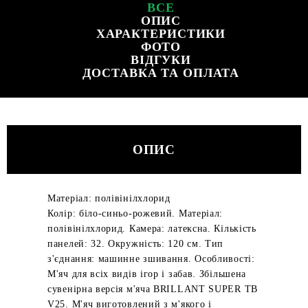
ВСЕ
ОПИС
ХАРАКТЕРИСТИКИ
ФОТО
ВІДГУКИ
ДОСТАВКА ТА ОПЛАТА
ОПИС
Матеріал: полівінілхлорид
Колір: біло-синьо-рожевий. Матеріал:
полівінілхлорид. Камера: латексна. Кількість
панелей: 32. Окружність: 120 см. Тип
з'єднання: машинне зшивання. Особливості:
М'яч для всіх видів ігор і забав. Збільшена
сувенірна версія м'яча BRILLANT SUPER TB
V25. М'яч виготовлений з м'якого і