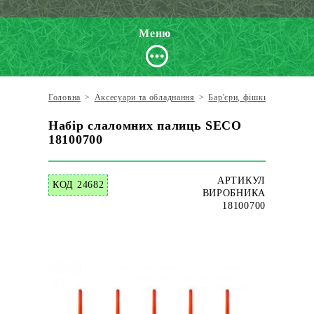
Меню
Головна
>
Аксесуари та обладнання
>
Бар'єри, фішки, конуси
>
Набір слаломних палиць SECO
18100700
АРТИКУЛ
КОД 24682
ВИРОБНИКА
18100700