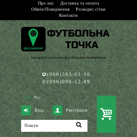
Про нас
Доставка та оплата
Обмін/Повернення
Розмірні сітки
Контакти
Інтернет-магазин футбольної екіпіровки
(066)563-01-16
(096)096-12-89
Укр
Рус
Вхід
Реєстрація