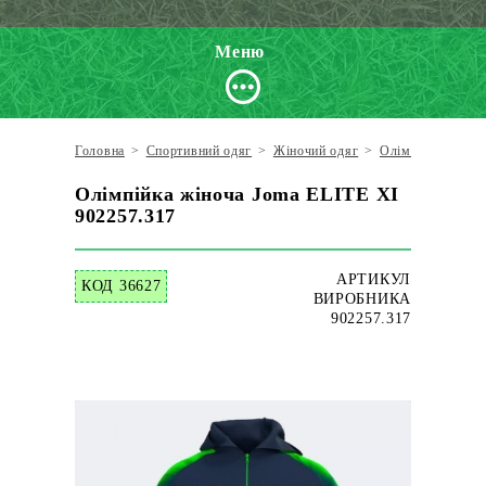
Меню
Головна
>
Спортивний одяг
>
Жіночий одяг
>
Олімпійки
>
Jo
Олімпійка жіноча Joma ELITE XI
902257.317
АРТИКУЛ
КОД 36627
ВИРОБНИКА
902257.317