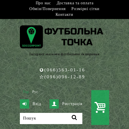
Про нас
Доставка та оплата
Обмін/Повернення
Розмірні сітки
Контакти
Інтернет-магазин футбольної екіпіровки
(066)563-01-16
(096)096-12-89
Укр
Рус
Вхід
Реєстрація