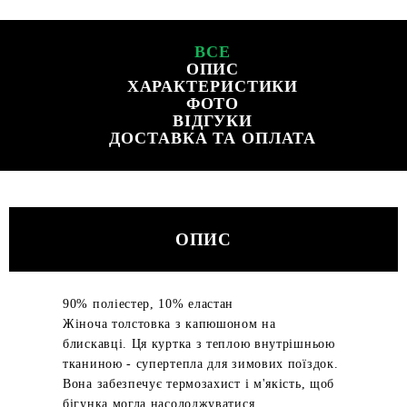
ВСЕ
ОПИС
ХАРАКТЕРИСТИКИ
ФОТО
ВІДГУКИ
ДОСТАВКА ТА ОПЛАТА
ОПИС
90% поліестер, 10% еластан
Жіноча толстовка з капюшоном на
блискавці. Ця куртка з теплою внутрішньою
тканиною - супертепла для зимових поїздок.
Вона забезпечує термозахист і м'якість, щоб
бігунка могла насолоджуватися