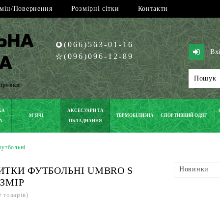
мін/Повернення
Розмірні сітки
Контакти
(066)563-01-16
Вх
(096)096-12-89
піровки
КА
АКСЕСУАРИ ТА
М'ЯЧІ
ТЕРМОБІЛИЗНА
СПОРТИВНИЙ ОДЯГ
А
ОБЛАДНАННЯ
утбольні
ТКИ ФУТБОЛЬНІ UMBRO S
Новинки
ЗМІР
0 товарів)