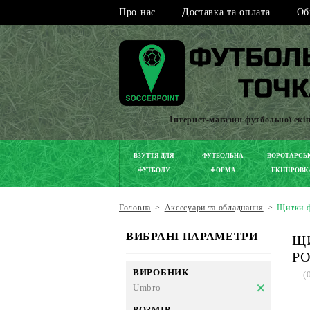
Про нас
Доставка та оплата
Об
Інтернет-магазин футбольної екі
ВЗУТТЯ ДЛЯ
ФУТБОЛЬНА
ВОРОТАРСЬ
ФУТБОЛУ
ФОРМА
ЕКІПІРОВК
Головна
>
Аксесуари та обладнання
>
Щитки ф
ВИБРАНІ ПАРАМЕТРИ
ЩИ
РО
ВИРОБНИК
(
Umbro
РОЗМІР