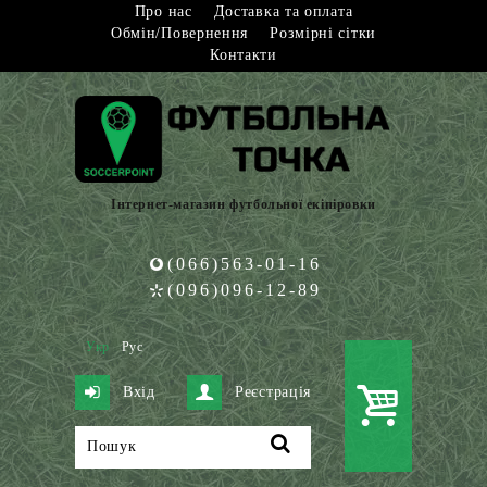
Про нас
Доставка та оплата
Обмін/Повернення
Розмірні сітки
Контакти
Інтернет-магазин футбольної екіпіровки
(066)563-01-16
(096)096-12-89
Укр
Рус
Вхід
Реєстрація