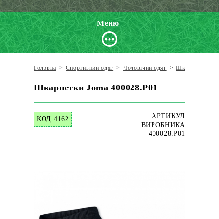
Меню
Головна
>
Спортивний одяг
>
Чоловічий одяг
>
Шкарпетки
>
Шкарпетки Joma 400028.P01
АРТИКУЛ
КОД 4162
ВИРОБНИКА
400028.P01