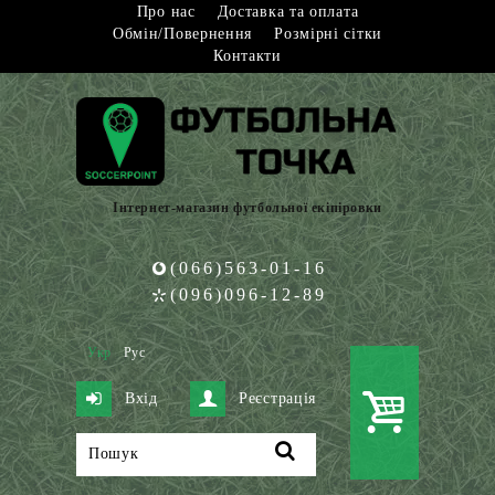
Про нас
Доставка та оплата
Обмін/Повернення
Розмірні сітки
Контакти
Інтернет-магазин футбольної екіпіровки
(066)563-01-16
(096)096-12-89
Укр
Рус
Вхід
Реєстрація