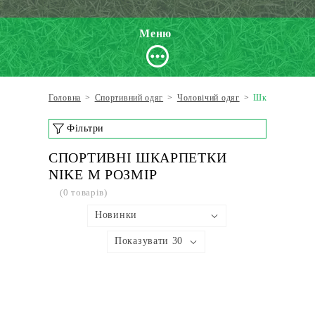
Меню
Головна
>
Спортивний одяг
>
Чоловічий одяг
>
Шкарпетки
Фільтри
СПОРТИВНІ ШКАРПЕТКИ
NIKE M РОЗМІР
(0 товарів)
Новинки
Показувати 30