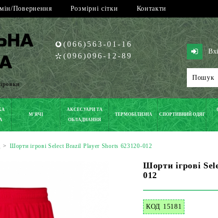
мін/Повернення
Розмірні сітки
Контакти
(066)563-01-16
Вх
(096)096-12-89
піровки
КА
АКСЕСУАРИ ТА
М'ЯЧІ
ТЕРМОБІЛИЗНА
СПОРТИВНИЙ ОДЯГ
А
ОБЛАДНАННЯ
t
>
Шорти ігрові Select Brazil Player Shorts 623120-012
Шорти ігрові Sele
012
КОД 15181