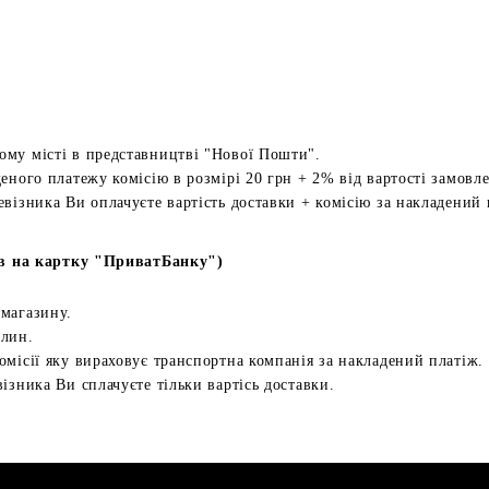
ому місті в представництві "Нової Пошти".
еного платежу комісію в розмірі 20 грн + 2% від вартості замовл
евізника Ви оплачуєте вартість доставки + комісію за накладений 
в на картку "ПриватБанку")
 магазину.
илин.
омісії яку вираховує транспортна компанія за накладений платіж.
ізника Ви сплачуєте тільки вартісь доставки.