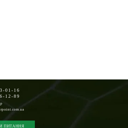
3-01-16
6-12-89
op
rpoint.com.ua
И ПИТАННЯ