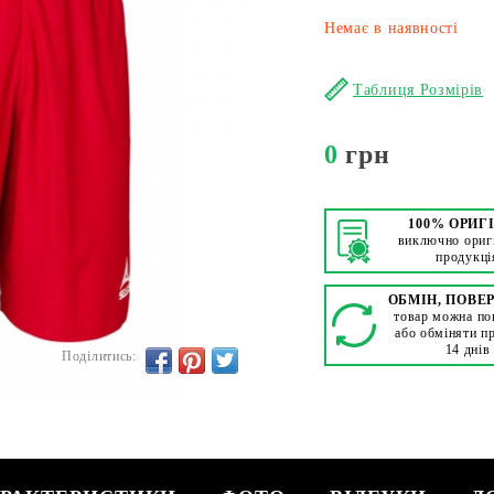
Немає в наявності
Таблиця Розмірів
0
грн
100% ОРИГ
виключно ориг
продукці
ОБМІН, ПОВЕ
товар можна по
або обміняти п
14 днів
Поділитись: