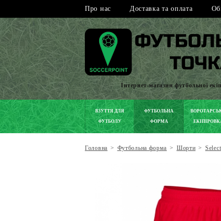
Про нас
Доставка та оплата
Об
Інтернет-магазин футбольної екі
ВЗУТТЯ ДЛЯ
ФУТБОЛЬНА
ВОРОТАРСЬ
ФУТБОЛУ
ФОРМА
ЕКІПІРОВК
Головна
>
Футбольна форма
>
Шорти
>
Selec