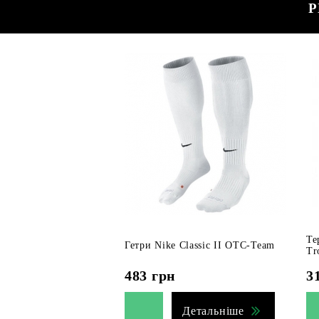
Р
Те
Гетри Nike Classic II OTC-Team
Tr
483
грн
3
Детальніше