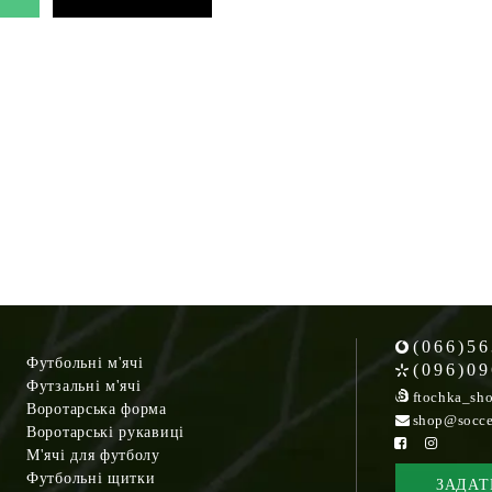
(066)56
Футбольні м'ячі
(096)09
Футзальні м'ячі
ftochka_sh
Воротарська форма
shop@socce
Воротарські рукавиці
М'ячі для футболу
Футбольні щитки
ЗАДАТ