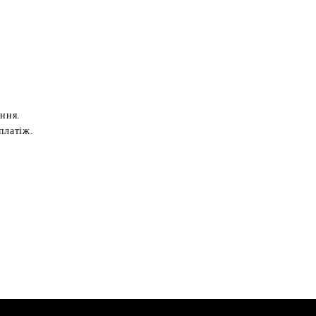
ення.
платіж.