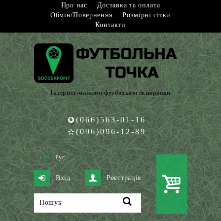
Про нас
Доставка та оплата
Обмін/Повернення
Розмірні сітки
Контакти
Інтернет-магазин футбольної екіпіровки
(066)563-01-16
(096)096-12-89
Укр
Рус
Вхід
Реєстрація