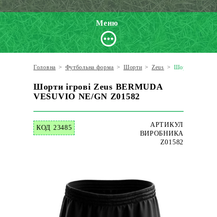
Меню
Головна
>
Футбольна форма
>
Шорти
>
Zeus
>
Шорти ігрові
Шорти ігрові Zeus BERMUDA
VESUVIO NE/GN Z01582
АРТИКУЛ
КОД 23485
ВИРОБНИКА
Z01582