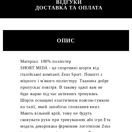
ВІДГУКИ
ДОСТАВКА ТА ОПЛАТА
ОПИС
Матеріал: 100% поліестер
SHORT MIDA - це спортивні шорти від
італійської компанії Zeus Sport. Пошиті з
міцного і м'якого поліестеру. Тканина добре
пропускає повітря. В такому одязі вам не
буде жарко під час активних тренувань.
Шорти оснащені еластичним поясом-гумкою
на талії, який запобігає сповзання вниз.
Мають вільний крій, тому не будуть
сковувати рухи при тренуваннях або ігре.Ета
модель декорована фірмовим логотипом Zeus