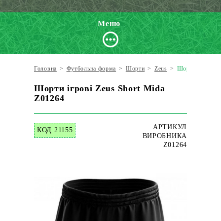
Меню
Головна
>
Футбольна форма
>
Шорти
>
Zeus
>
Шорти ігрові Z
Шорти ігрові Zeus Short Mida
Z01264
АРТИКУЛ
КОД 21155
ВИРОБНИКА
Z01264