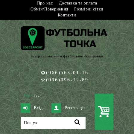
Про нас
Доставка та оплата
Обмін/Повернення
Розмірні сітки
Контакти
Інтернет-магазин футбольної екіпіровки
(066)563-01-16
(096)096-12-89
Укр
Рус
Вхід
Реєстрація