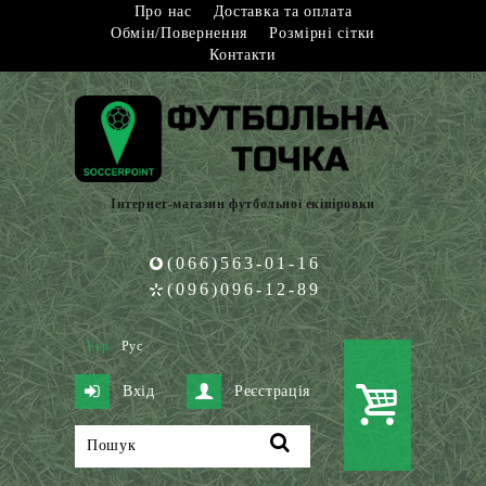
Про нас
Доставка та оплата
Обмін/Повернення
Розмірні сітки
Контакти
Інтернет-магазин футбольної екіпіровки
(066)563-01-16
(096)096-12-89
Укр
Рус
Вхід
Реєстрація