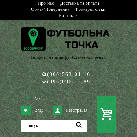
Про нас
Доставка та оплата
Обмін/Повернення
Розмірні сітки
Контакти
Інтернет-магазин футбольної екіпіровки
(066)563-01-16
(096)096-12-89
Укр
Рус
Вхід
Реєстрація