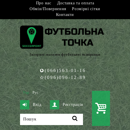
Про нас
Доставка та оплата
Обмін/Повернення
Розмірні сітки
Контакти
Інтернет-магазин футбольної екіпіровки
(066)563-01-16
(096)096-12-89
Укр
Рус
Вхід
Реєстрація