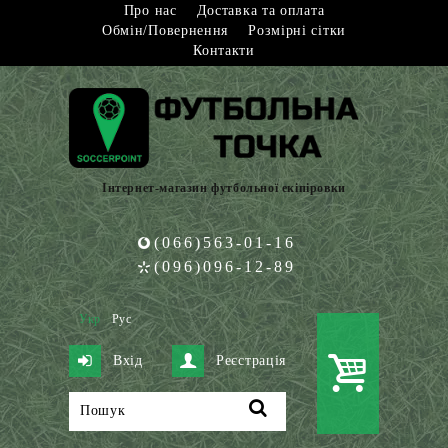
Про нас
Доставка та оплата
Обмін/Повернення
Розмірні сітки
Контакти
Інтернет-магазин футбольної екіпіровки
(066)563-01-16
(096)096-12-89
Укр
Рус
Вхід
Реєстрація