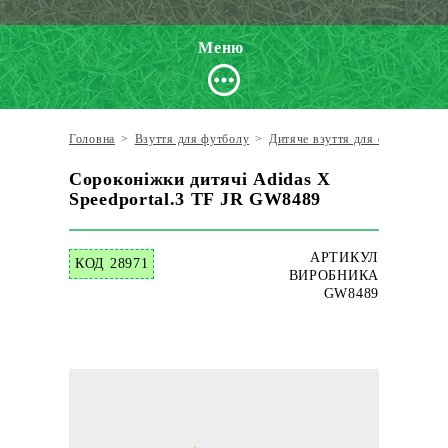
Меню
Головна
>
Взуття для футболу
>
Дитяче взуття для футболу
>
Сороконіжки дитячі Adidas X
Speedportal.3 TF JR GW8489
АРТИКУЛ
КОД 28971
ВИРОБНИКА
GW8489