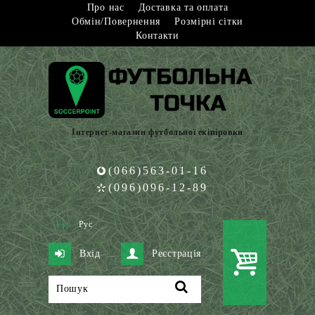
Про нас
Доставка та оплата
Обмін/Повернення
Розмірні сітки
Контакти
Інтернет-магазин футбольної екіпіровки
(066)563-01-16
(096)096-12-89
Укр
Рус
Вхід
Реєстрація