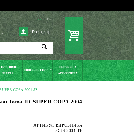
Укр
Рус
ід
Реєстрація
СПОРТИВНЕ
НАГОРОДНА
ІНШІ ВИДИ СПОРТУ
ВЗУТТЯ
АТРИБУТИКА
R SUPER COPA 2004 JR
ячі Joma JR SUPER COPA 2004
АРТИКУЛ ВИРОБНИКА
SCJS.2004.TF