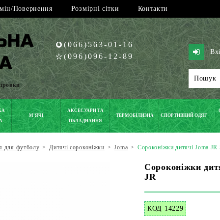
мін/Повернення
Розмірні сітки
Контакти
(066)563-01-16
Вх
(096)096-12-89
піровки
КА
АКСЕСУАРИ ТА
М'ЯЧІ
ТЕРМОБІЛИЗНА
СПОРТИВНИЙ ОДЯГ
А
ОБЛАДНАННЯ
я для футболу
>
Дитячі сороконіжки
>
Joma
>
Сороконіжки дитячі Joma J
Сороконіжки дит
JR
КОД 14229