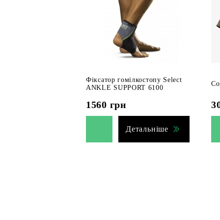
Фіксатор гомілкостопу Select
Со
ANKLE SUPPORT 6100
1560
грн
3
Детальніше