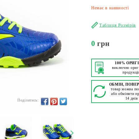
Немає в наявності
Таблиця Розмірів
0
грн
100% ОРИГ
виключно ориг
продукці
ОБМІН, ПОВЕ
товар можна по
або обміняти п
14 днів
Поділитись: