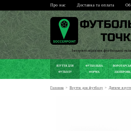
Про нас
Доставка та оплата
Об
Інтернет-магазин футбольної екі
ВЗУТТЯ ДЛЯ
ФУТБОЛЬНА
ВОРОТАРСЬ
ФУТБОЛУ
ФОРМА
ЕКІПІРОВК
Головна
>
Взуття для футболу
>
Дитяче взутт