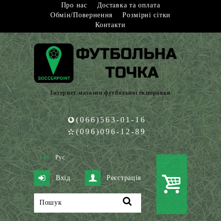
Про нас
Доставка та оплата
Обмін/Повернення
Розмірні сітки
Контакти
Інтернет-магазин футбольної екіпіровки
(066)563-01-16
(096)096-12-89
Укр
Рус
Вхід
Реєстрація