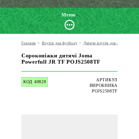
Меню
Головна
>
Взуття для футболу
>
Дитяче взуття для футболу
>
Сороконіжки дитячі Joma
Powerfull JR TF POJS2508TF
АРТИКУЛ
КОД 40828
ВИРОБНИКА
POJS2508TF