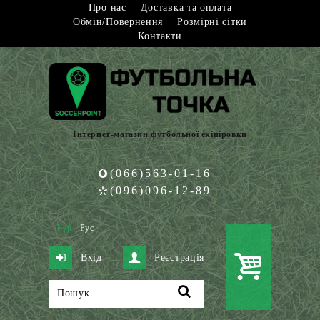
Про нас
Доставка та оплата
Обмін/Повернення
Розмірні сітки
Контакти
Інтернет-магазин футбольної екіпіровки
(066)563-01-16
(096)096-12-89
Укр
Рус
Вхід
Реєстрація