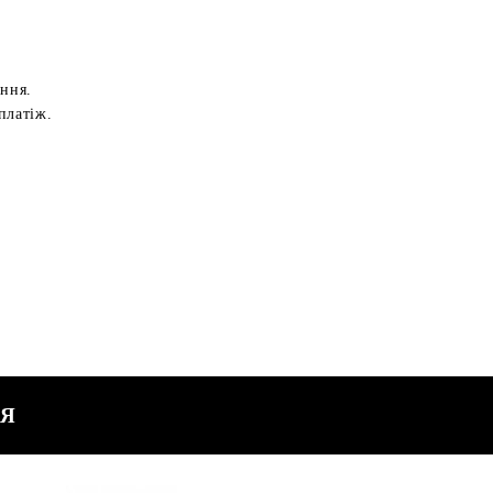
ення.
платіж.
СЯ