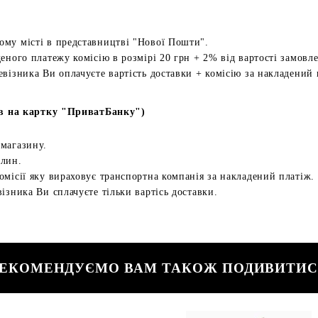
ому місті в представництві "Нової Пошти".
еного платежу комісію в розмірі 20 грн + 2% від вартості замовл
евізника Ви оплачуєте вартість доставки + комісію за накладений 
в на картку "ПриватБанку")
 магазину.
илин.
омісії яку вираховує транспортна компанія за накладений платіж.
ізника Ви сплачуєте тільки вартісь доставки.
ЕКОМЕНДУЄМО ВАМ ТАКОЖ ПОДИВИТИ