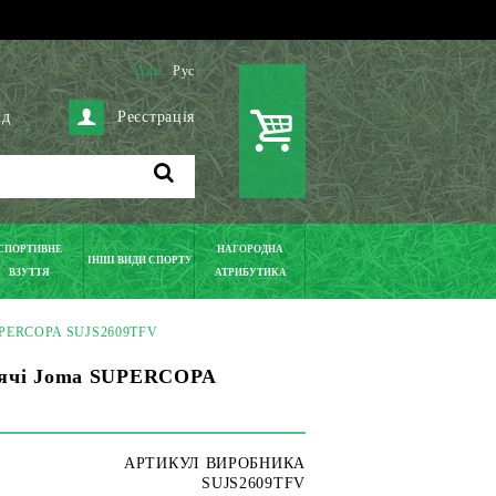
Укр
Рус
ід
Реєстрація
СПОРТИВНЕ
НАГОРОДНА
ІНШІ ВИДИ СПОРТУ
ВЗУТТЯ
АТРИБУТИКА
SUPERCOPA SUJS2609TFV
тячі Joma SUPERCOPA
АРТИКУЛ ВИРОБНИКА
SUJS2609TFV