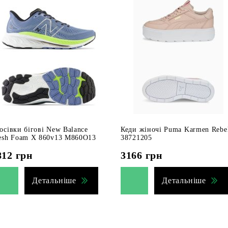
осівки бігові New Balance
Кеди жіночі Puma Karmen Rebe
esh Foam X 860v13 M860O13
38721205
812
грн
3166
грн
Детальніше
Детальніше