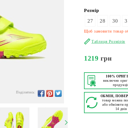
Розмір
27
28
30
3
Щоб замовити товар об
Таблиця Розмірів
1219
грн
100% ОРИГ
виключно ориг
продукці
Поділитись:
ОБМІН, ПОВЕ
товар можна по
або обміняти п
14 днів