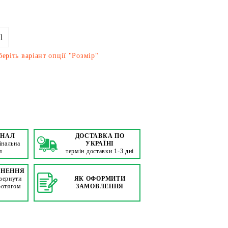
1
еріть варіант опції "Розмір"
ІНАЛ
ДОСТАВКА ПО
інальна
УКРАЇНІ
я
термін доставки 1-3 дні
РНЕННЯ
вернути
ЯК ОФОРМИТИ
ротягом
ЗАМОВЛЕННЯ