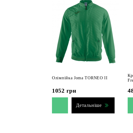
Кр
Олімпійка Joma TORNEO II
Fr
1052
грн
4
Детальніше