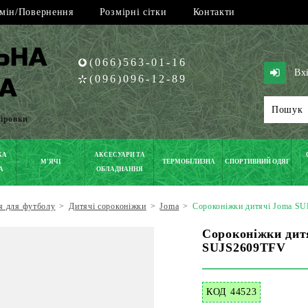
мін/Повернення
Розмірні сітки
Контакти
(066)563-01-16
Вх
(096)096-12-89
піровки
КА
АКСЕСУАРИ ТА
М'ЯЧІ
ТЕРМОБІЛИЗНА
СПОРТИВНИЙ ОДЯГ
А
ОБЛАДНАННЯ
я для футболу
>
Дитячі сороконіжки
>
Joma
>
Сороконіжки дитячі Joma 
Сороконіжки ди
SUJS2609TFV
КОД 44523