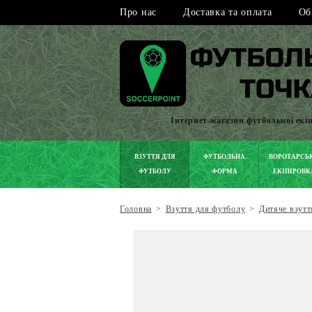
Про нас
Доставка та оплата
Об
Інтернет-магазин футбольної екі
ВЗУТТЯ ДЛЯ
ФУТБОЛЬНА
ВОРОТАРСЬ
ФУТБОЛУ
ФОРМА
ЕКІПІРОВК
Головна
>
Взуття для футболу
>
Дитяче взутт