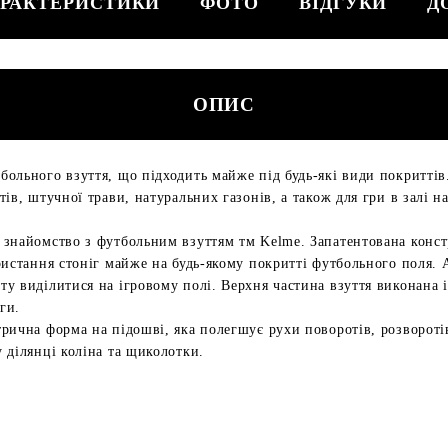
РАКТЕРИСТИКИ
ФОТО
ВІДГУКИ
Д
ОПИС
ольного взуття, що підходить майже під будь-які види покриттів
ів, штучної трави, натуральних газонів, а також для гри в залі 
 знайомство з футбольним взуттям тм Kelme. Запатентована конст
истання стоніг майже на будь-якому покритті футбольного поля. А
у виділитися на ігровому полі. Верхня частина взуття виконана і
ги.
рична форма на підошві, яка полегшує рухи поворотів, розворотів
 ділянці коліна та щиколотки.