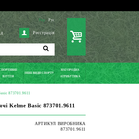
Укр
Рус
ід
Реєстрація
СПОРТИВНЕ
НАГОРОДНА
ІНШІ ВИДИ СПОРТУ
ВЗУТТЯ
АТРИБУТИКА
asic 873701.9611
чі Kelme Basic 873701.9611
АРТИКУЛ ВИРОБНИКА
873701.9611