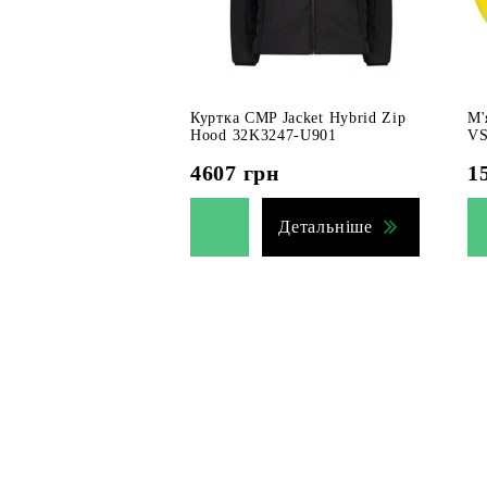
Куртка CMP Jacket Hybrid Zip
М'
Hood 32K3247-U901
VS
4607
грн
1
Детальніше