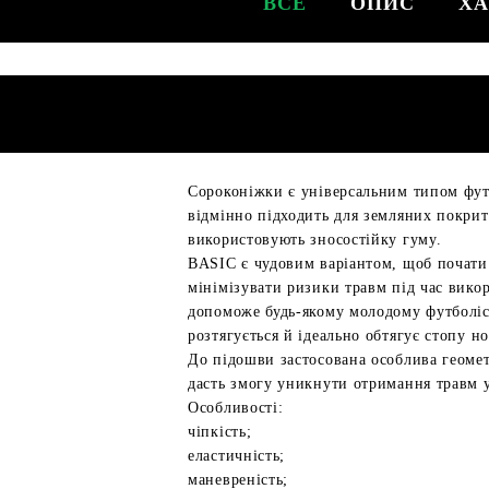
ВСЕ
ОПИС
ХА
Сороконіжки є універсальним типом футб
відмінно підходить для земляних покритт
використовують зносостійку гуму.
BASIC є чудовим варіантом, щоб почати
мінімізувати ризики травм під час викор
допоможе будь-якому молодому футболіст
розтягується й ідеально обтягує стопу но
До підошви застосована особлива геомет
дасть змогу уникнути отримання травм у
Особливості:
чіпкість;
еластичність;
маневреність;