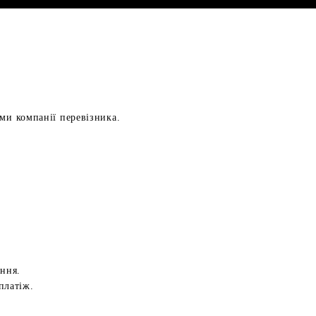
ами компанії перевізника.
ення.
платіж.