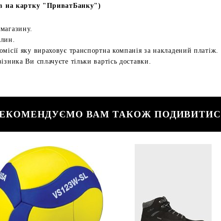
в на картку "ПриватБанку")
 магазину.
илин.
омісії яку вираховує транспортна компанія за накладений платіж.
ізника Ви сплачуєте тільки вартісь доставки.
ЕКОМЕНДУЄМО ВАМ ТАКОЖ ПОДИВИТИ