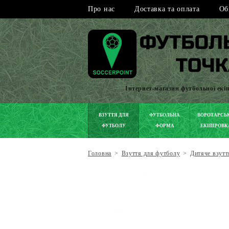
Про нас
Доставка та оплата
Об
Інтернет-магазин футбольної екі
ВЗУТТЯ ДЛЯ
ФУТБОЛЬНА
ВОРОТАРСЬ
ФУТБОЛУ
ФОРМА
ЕКІПІРОВК
Головна
>
Взуття для футболу
>
Дитяче взутт