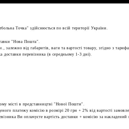
больна Точка" здійснюється по всій території України.
тавки "Нова Пошта".
н., залежно від габаритів, ваги та вартості товару, згідно з тариф
а доставки перевізника (в середньому 1-3 дні).
ому місті в представництві "Нової Пошти".
еного платежу комісію в розмірі 20 грн + 2% від вартості замовл
евізника Ви оплачуєте вартість доставки + комісію за накладений 