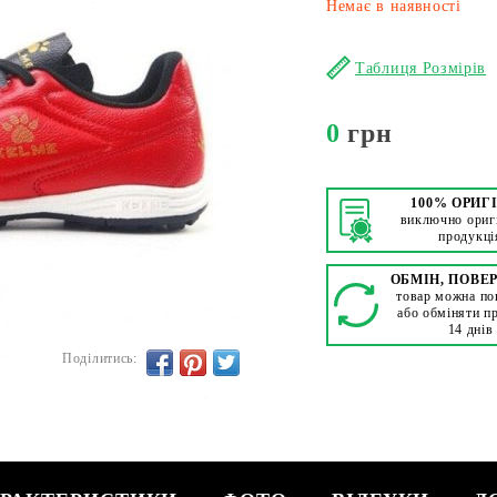
Немає в наявності
Таблиця Розмірів
0
грн
100% ОРИГ
виключно ориг
продукці
ОБМІН, ПОВЕ
товар можна по
або обміняти п
14 днів
Поділитись: