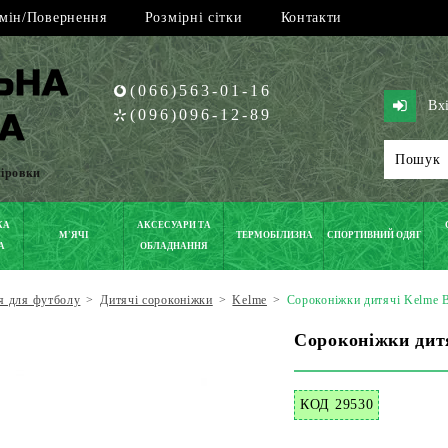
мін/Повернення
Розмірні сітки
Контакти
(066)563-01-16
Вх
(096)096-12-89
піровки
КА
АКСЕСУАРИ ТА
М'ЯЧІ
ТЕРМОБІЛИЗНА
СПОРТИВНИЙ ОДЯГ
А
ОБЛАДНАННЯ
я для футболу
>
Дитячі сороконіжки
>
Kelme
>
Сороконіжки дитячі Kelme B
Сороконіжки дитя
КОД 29530