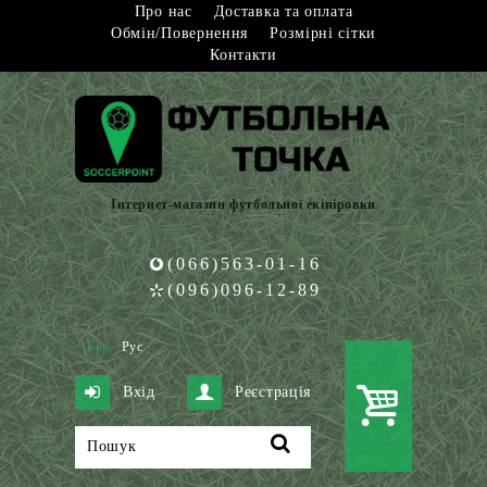
Про нас
Доставка та оплата
Обмін/Повернення
Розмірні сітки
Контакти
Інтернет-магазин футбольної екіпіровки
(066)563-01-16
(096)096-12-89
Укр
Рус
Вхід
Реєстрація