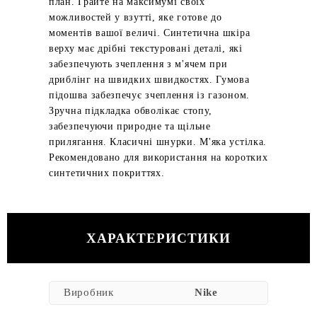
план. Грайте на максимумі своїх
можливостей у взутті, яке готове до
моментів вашої величі. Синтетична шкіра
верху має дрібні текстуровані деталі, які
забезпечують зчеплення з м'ячем при
дриблінг на швидких швидкостях. Гумова
підошва забезпечує зчеплення із газоном.
Зручна підкладка обволікає стопу,
забезпечуючи природне та щільне
прилягання. Класичні шнурки. М'яка устілка.
Рекомендовано для використання на коротких
синтетичних покриттях.
ХАРАКТЕРИСТИКИ
Виробник
Nike