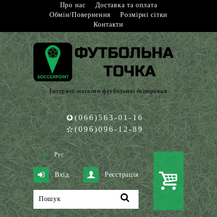
Про нас
Доставка та оплата
Обмін/Повернення
Розмірні сітки
Контакти
Інтернет-магазин футбольної екіпіровки
(066)563-01-16
(096)096-12-89
Укр
Рус
Вхід
Реєстрація