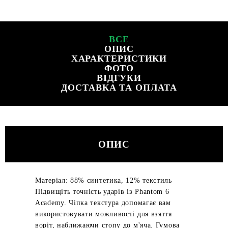
ВСЕ
ОПИС
ХАРАКТЕРИСТИКИ
ФОТО
ВІДГУКИ
ДОСТАВКА ТА ОПЛАТА
ОПИС
Матеріал: 88% синтетика, 12% текстиль
Підвищіть точність ударів із Phantom 6
Academy. Чіпка текстура допомагає вам
використовувати можливості для взяття
воріт, наближаючи стопу до м'яча. Гумова