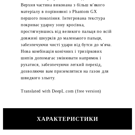
Верхня частина виконана з більш м'якого
матеріалу в порівнянні з Phantom GX
першого покоління. Інтегрована текстура
покриває ударну зону кросівка,
простягнувшись від великого пальця по всій
довжині шнурків до маленького пальця,
забезпечуючи чисті удари від бутси до м'яча.
Нова комбінація конічних і тризіркових
шипів допомагає змінювати напрямок і
рухатися, забезпечуючи легкий перехід,
дозволяючи вам приземлятися на газон для
швидкого зльоту.
Translated with DeepL.com (free version)
ХАРАКТЕРИСТИКИ