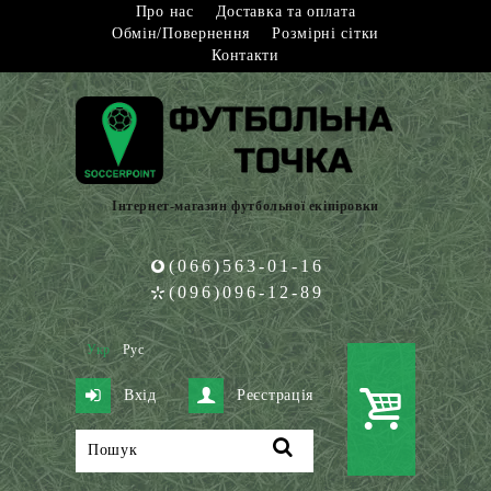
Про нас
Доставка та оплата
Обмін/Повернення
Розмірні сітки
Контакти
Інтернет-магазин футбольної екіпіровки
(066)563-01-16
(096)096-12-89
Укр
Рус
Вхід
Реєстрація