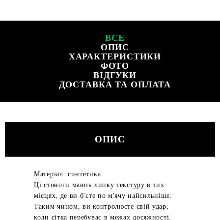
ВСЕ
ОПИС
ХАРАКТЕРИСТИКИ
ФОТО
ВІДГУКИ
ДОСТАВКА ТА ОПЛАТА
ОПИС
Матеріал: синтетика
Ці стоноги мають липку текстуру в тих
місцях, де ви б'єте по м'ячу найсильніше.
Таким чином, ви контролюєте свій удар,
коли сітка перебуває в межах досяжності.