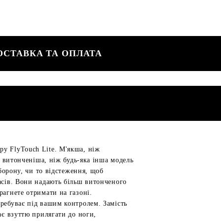
ОСТАВКА ТА ОПЛАТА
у FlyTouch Lite. М'якша, ніж
і витонченіша, ніж будь-яка інша модель
оборону, чи то відстеження, щоб
асів. Вони надають більш витонченого
рагнете отримати на газоні.
ребуває під вашим контролем. Замість
ає взуттю прилягати до ноги,