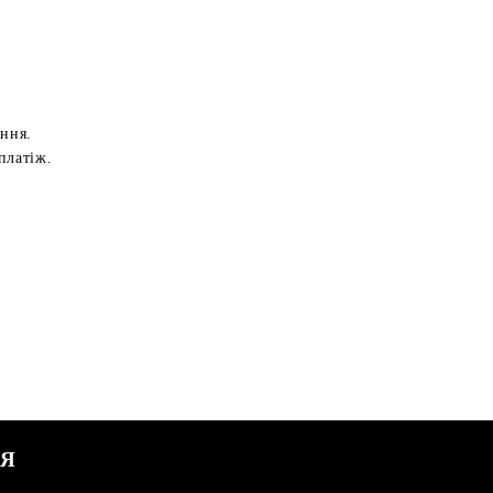
ення.
платіж.
СЯ