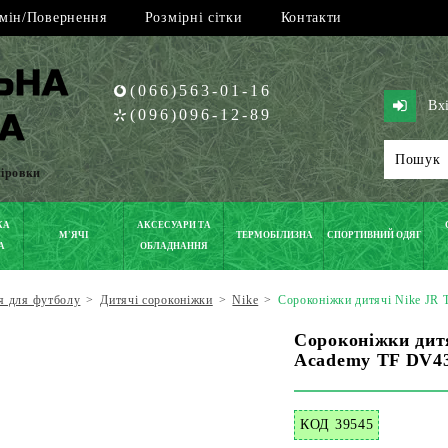
мін/Повернення
Розмірні сітки
Контакти
(066)563-01-16
Вх
(096)096-12-89
піровки
КА
АКСЕСУАРИ ТА
М'ЯЧІ
ТЕРМОБІЛИЗНА
СПОРТИВНИЙ ОДЯГ
А
ОБЛАДНАННЯ
я для футболу
>
Дитячі сороконіжки
>
Nike
>
Сороконіжки дитячі Nike JR
Сороконіжки дитя
Academy TF DV43
КОД 39545