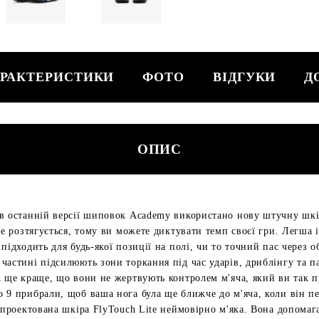
РАКТЕРИСТИКИ
ФОТО
ВІДГУКИ
Д
ОПИС
в останній версії шиповок Academy використано нову штучну шкір
не розтягується, тому ви можете диктувати темп своєї гри. Легша 
підходить для будь-якої позиції на полі, чи то точний пас через 
частині підсилюють зони торкання під час ударів, дриблінгу та п
А ще краще, що вони не жертвують контролем м'яча, який ви так п
 9 прибрали, щоб ваша нога була ще ближче до м'яча, коли він пе
Спроектована шкіра FlyTouch Lite неймовірно м'яка. Вона допомаг