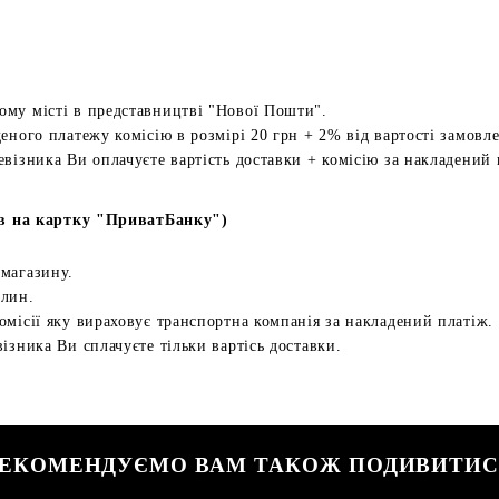
ому місті в представництві "Нової Пошти".
еного платежу комісію в розмірі 20 грн + 2% від вартості замовл
евізника Ви оплачуєте вартість доставки + комісію за накладений 
в на картку "ПриватБанку")
 магазину.
илин.
омісії яку вираховує транспортна компанія за накладений платіж.
ізника Ви сплачуєте тільки вартісь доставки.
ЕКОМЕНДУЄМО ВАМ ТАКОЖ ПОДИВИТИ