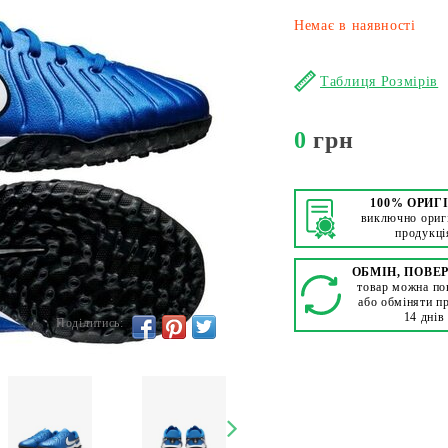
Немає в наявності
Таблиця Розмірів
0
грн
100% ОРИГ
виключно ориг
продукці
ОБМІН, ПОВЕ
товар можна по
або обміняти п
14 днів
Поділитись: