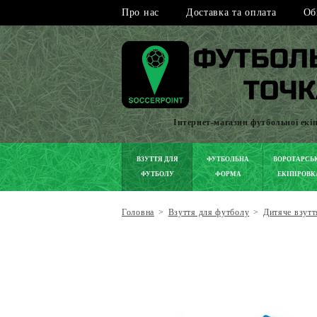
Про нас
Доставка та оплата
Об
Інтернет-магазин футбольної екі
ВЗУТТЯ ДЛЯ
ФУТБОЛЬНА
ВОРОТАРСЬ
ФУТБОЛУ
ФОРМА
ЕКІПІРОВК
Головна
>
Взуття для футболу
>
Дитяче взутт