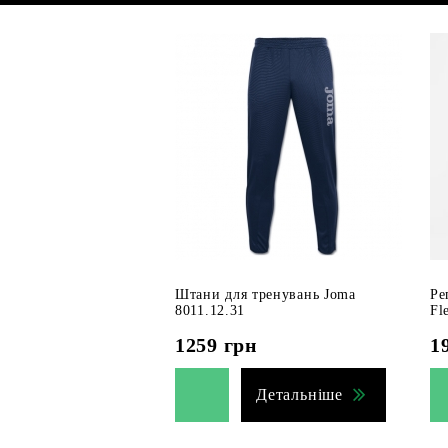
Штани для тренувань Joma
Ре
8011.12.31
Fl
1259
грн
1
Детальніше