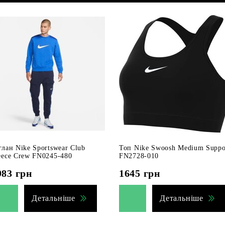
глан Nike Sportswear Club
Топ Nike Swoosh Medium Suppo
eece Crew FN0245-480
FN2728-010
983
грн
1645
грн
Детальніше
Детальніше