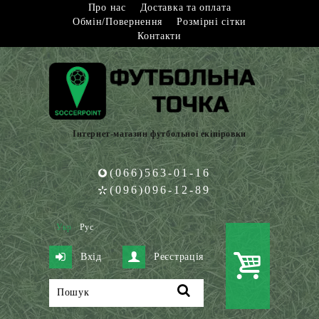
Про нас
Доставка та оплата
Обмін/Повернення
Розмірні сітки
Контакти
Інтернет-магазин футбольної екіпіровки
(066)563-01-16
(096)096-12-89
Укр
Рус
Вхід
Реєстрація