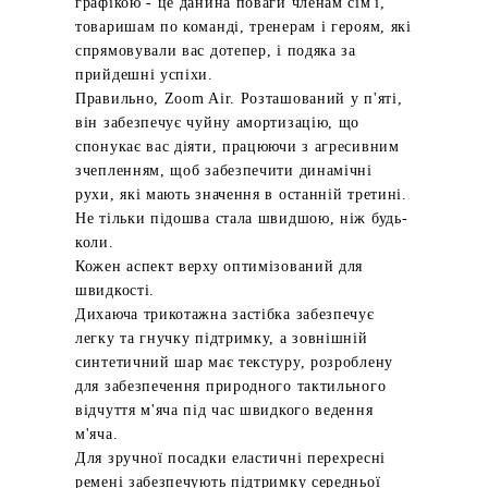
графікою - це данина поваги членам сім'ї,
товаришам по команді, тренерам і героям, які
спрямовували вас дотепер, і подяка за
прийдешні успіхи.
Правильно, Zoom Air. Розташований у п'яті,
він забезпечує чуйну амортизацію, що
спонукає вас діяти, працюючи з агресивним
зчепленням, щоб забезпечити динамічні
рухи, які мають значення в останній третині.
Не тільки підошва стала швидшою, ніж будь-
коли.
Кожен аспект верху оптимізований для
швидкості.
Дихаюча трикотажна застібка забезпечує
легку та гнучку підтримку, а зовнішній
синтетичний шар має текстуру, розроблену
для забезпечення природного тактильного
відчуття м'яча під час швидкого ведення
м'яча.
Для зручної посадки еластичні перехресні
ремені забезпечують підтримку середньої