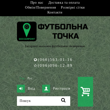
Про нас
Доставка та оплата
Обмін/Повернення
Розмірні сітки
Контакти
Інтернет-магазин футбольної екіпіровки
(066)563-01-16
(096)096-12-89
Укр
Рус
Вхід
Реєстрація