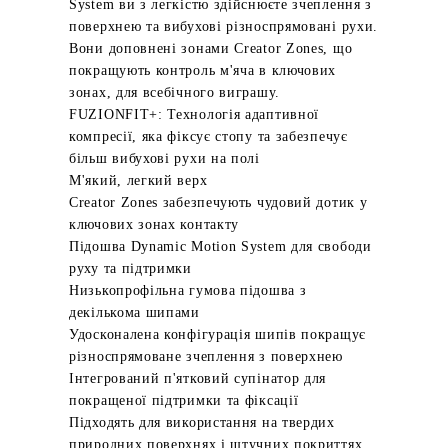
System ви з легкістю здійснюєте зчеплення з
поверхнею та вибухові різноспрямовані рухи.
Вони доповнені зонами Creator Zones, що
покращують контроль м'яча в ключових
зонах, для всебічного виграшу.
FUZIONFIT+: Технологія адаптивної
компресії, яка фіксує стопу та забезпечує
більш вибухові рухи на полі
М'який, легкий верх
Creator Zones забезпечують чудовий дотик у
ключових зонах контакту
Підошва Dynamic Motion System для свободи
руху та підтримки
Низькопрофільна гумова підошва з
декількома шипами
Удосконалена конфігурація шипів покращує
різноспрямоване зчеплення з поверхнею
Інтегрований п'ятковий супінатор для
покращеної підтримки та фіксації
Підходять для використання на твердих
природних поверхнях і штучних покриттях