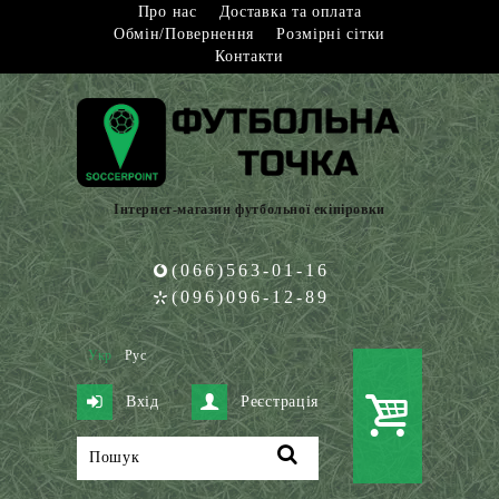
Про нас
Доставка та оплата
Обмін/Повернення
Розмірні сітки
Контакти
Інтернет-магазин футбольної екіпіровки
(066)563-01-16
(096)096-12-89
Укр
Рус
Вхід
Реєстрація