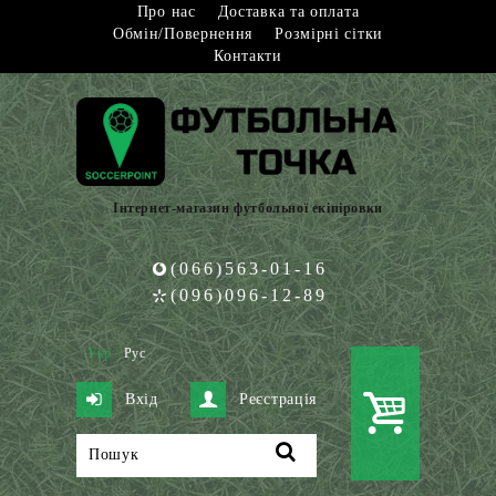
Про нас
Доставка та оплата
Обмін/Повернення
Розмірні сітки
Контакти
Інтернет-магазин футбольної екіпіровки
(066)563-01-16
(096)096-12-89
Укр
Рус
Вхід
Реєстрація