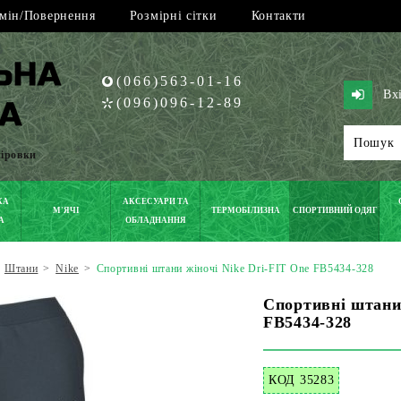
мін/Повернення
Розмірні сітки
Контакти
(066)563-01-16
Вх
(096)096-12-89
піровки
КА
АКСЕСУАРИ ТА
М'ЯЧІ
ТЕРМОБІЛИЗНА
СПОРТИВНИЙ ОДЯГ
А
ОБЛАДНАННЯ
Штани
>
Nike
>
Спортивні штани жіночі Nike Dri-FIT One FB5434-328
Спортивні штани 
FB5434-328
КОД 35283