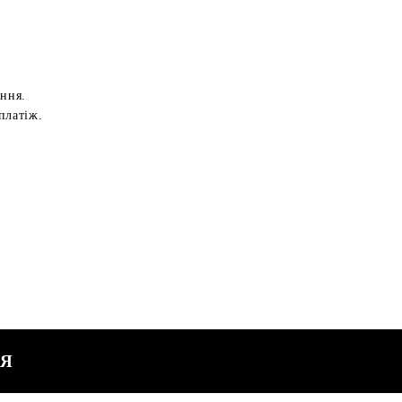
ення.
платіж.
СЯ