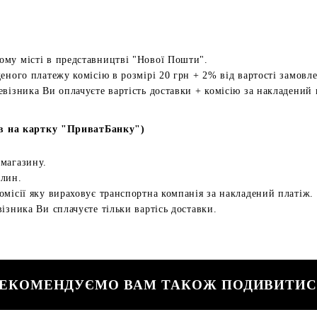
ому місті в представництві "Нової Пошти".
еного платежу комісію в розмірі 20 грн + 2% від вартості замовл
евізника Ви оплачуєте вартість доставки + комісію за накладений 
в на картку "ПриватБанку")
 магазину.
илин.
омісії яку вираховує транспортна компанія за накладений платіж.
ізника Ви сплачуєте тільки вартісь доставки.
ЕКОМЕНДУЄМО ВАМ ТАКОЖ ПОДИВИТИ