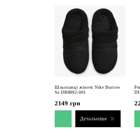
Шльопанці жіночі Nike Burrow
Ре
Se DR8882-001
DD
2149
грн
2
Детальніше