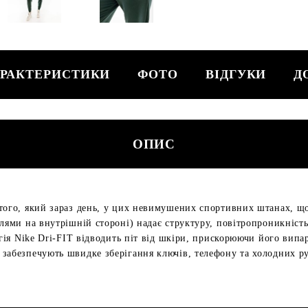
РАКТЕРИСТИКИ
ФОТО
ВІДГУКИ
Д
ОПИС
того, який зараз день, у цих невимушених спортивних штанах, що
лями на внутрішній стороні) надає структуру, повітропроникність 
логія Nike Dri-FIT відводить піт від шкіри, прискорюючи його ви
 забезпечують швидке зберігання ключів, телефону та холодних р