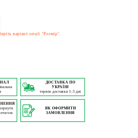
еріть варіант опції "Розмір"
ІНАЛ
ДОСТАВКА ПО
інальна
УКРАЇНІ
я
термін доставки 1-3 дні
РНЕННЯ
вернути
ЯК ОФОРМИТИ
ротягом
ЗАМОВЛЕННЯ