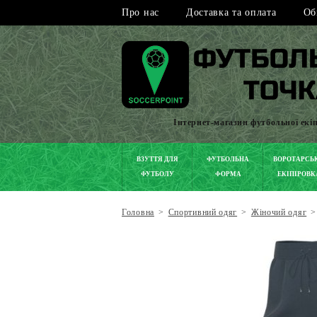
Про нас
Доставка та оплата
Об
Інтернет-магазин футбольної екі
ВЗУТТЯ ДЛЯ
ФУТБОЛЬНА
ВОРОТАРСЬ
ФУТБОЛУ
ФОРМА
ЕКІПІРОВК
Головна
>
Спортивний одяг
>
Жіночий одяг
>