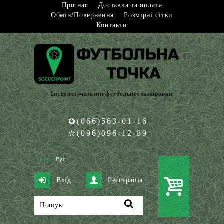
Про нас
Доставка та оплата
Обмін/Повернення
Розмірні сітки
Контакти
Інтернет-магазин футбольної екіпіровки
(066)563-01-16
(096)096-12-89
Укр
Рус
Вхід
Реєстрація