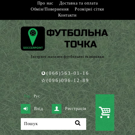
Про нас
Доставка та оплата
Обмін/Повернення
Розмірні сітки
Контакти
Інтернет-магазин футбольної екіпіровки
(066)563-01-16
(096)096-12-89
Укр
Рус
Вхід
Реєстрація