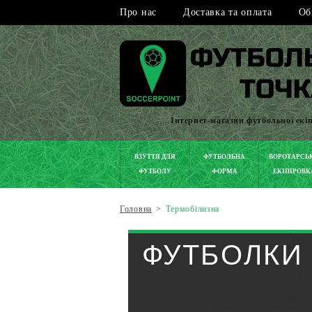
Про нас
Доставка та оплата
Об
Інтернет-магазин футбольної екі
ВЗУТТЯ ДЛЯ
ФУТБОЛЬНА
ВОРОТАРСЬ
ФУТБОЛУ
ФОРМА
ЕКІПІРОВК
Головна
>
Термобілизна
ФУТБОЛКИ