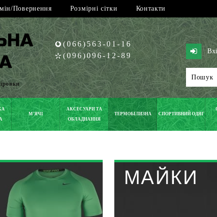
мін/Повернення
Розмірні сітки
Контакти
(066)563-01-16
Вх
(096)096-12-89
піровки
КА
АКСЕСУАРИ ТА
М'ЯЧІ
ТЕРМОБІЛИЗНА
СПОРТИВНИЙ ОДЯГ
А
ОБЛАДНАННЯ
МАЙКИ