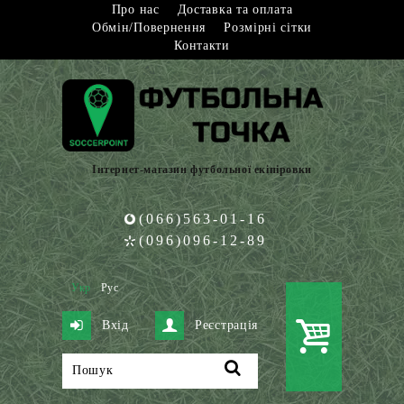
Про нас
Доставка та оплата
Обмін/Повернення
Розмірні сітки
Контакти
Інтернет-магазин футбольної екіпіровки
(066)563-01-16
(096)096-12-89
Укр
Рус
Вхід
Реєстрація