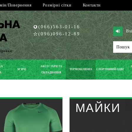
мін/Повернення
Розмірні сітки
Контакти
(066)563-01-16
Вх
(096)096-12-89
піровки
КА
АКСЕСУАРИ ТА
М'ЯЧІ
ТЕРМОБІЛИЗНА
СПОРТИВНИЙ ОДЯГ
А
ОБЛАДНАННЯ
МАЙКИ