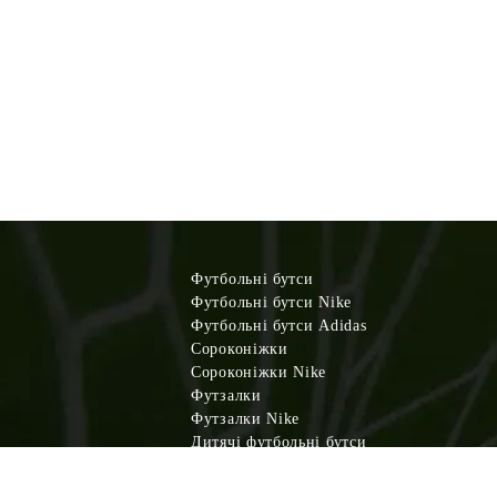
Футбольні бутси
Футбольні бутси Nike
Футбольні бутси Adidas
Сороконіжки
Сороконіжки Nike
Футзалки
Футзалки Nike
Дитячі футбольні бутси
Дитячі сороконіжки
Дитячі футзалки