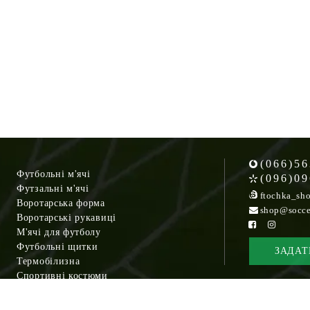
(066)56
Футбольні м'ячі
(096)09
Футзальні м'ячі
ftochka_sh
Воротарська форма
shop@socce
Воротарські рукавиці
М'ячі для футболу
Футбольні щитки
ЗАДАТ
Термобілизна
Спортивні костюми
Кросівки
Спортивні сумки