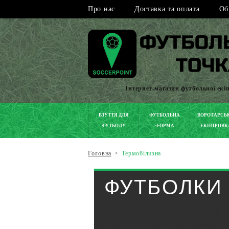
Про нас
Доставка та оплата
Об
Інтернет-магазин футбольної екі
ВЗУТТЯ ДЛЯ
ФУТБОЛЬНА
ВОРОТАРСЬ
ФУТБОЛУ
ФОРМА
ЕКІПІРОВК
Головна
>
Термобілизна
ФУТБОЛКИ