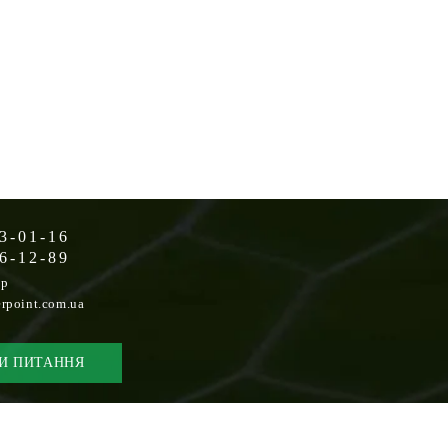
3-01-16
6-12-89
op
rpoint.com.ua
И ПИТАННЯ