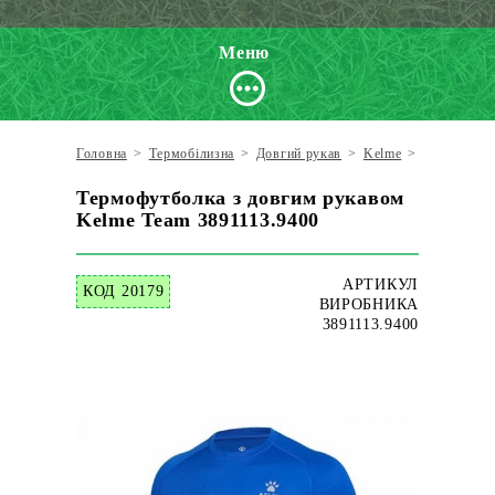
Меню
Головна
>
Термобілизна
>
Довгий рукав
>
Kelme
>
Термофутбо
Термофутболка з довгим рукавом
Kelme Team 3891113.9400
АРТИКУЛ
КОД 20179
ВИРОБНИКА
3891113.9400