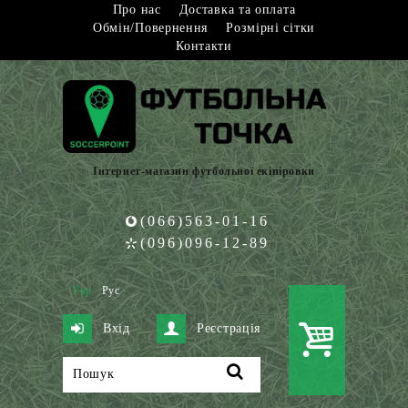
Про нас
Доставка та оплата
Обмін/Повернення
Розмірні сітки
Контакти
Інтернет-магазин футбольної екіпіровки
(066)563-01-16
(096)096-12-89
Укр
Рус
Вхід
Реєстрація