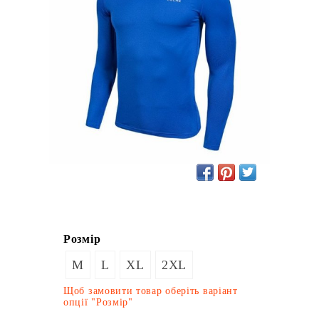
Розмір
M
L
XL
2XL
Щоб замовити товар оберіть варіант
опції "Розмір"